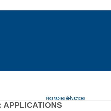
Nos tables élévatrices
:
APPLICATIONS