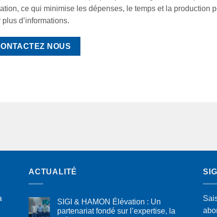
ation, ce qui minimise les dépenses, le temps et la production
 plus d’informations.
ONTACTEZ NOUS
ACTUALITÉ
SI
a
Sai
SIGI & HAMON Élévation : Un
abo
partenariat fondé sur l’expertise, la