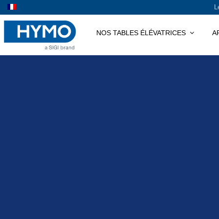
Passer
L
au
contenu
NOS TABLES ÉLÉVATRICES
A