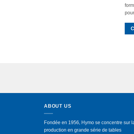
form
pour
C
ABOUT US
Fondée en 1956, Hymo se concentre sur l
production en grande série de tables