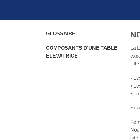
N
GLOSSAIRE
COMPOSANTS D’UNE TABLE
La L
ÉLÉVATRICE
expé
Elle
• Le
• Le
• La
Si v
Form
Nous
site