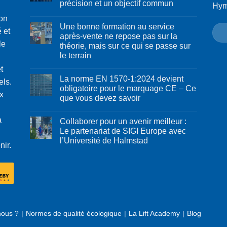
précision et un objectif commun
Hy
ion
Une bonne formation au service
é et
après-vente ne repose pas sur la
le
théorie, mais sur ce qui se passe sur
le terrain
t
La norme EN 1570-1:2024 devient
els.
obligatoire pour le marquage CE – Ce
x
que vous devez savoir
a
Collaborer pour un avenir meilleur :
Le partenariat de SIGI Europe avec
l’Université de Halmstad
nir.
ous ?
Normes de qualité écologique
La Lift Academy
Blog