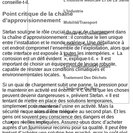
L’Industrie Médicale Et De La Santé
conseille-t-il.
L’Industrie
Point critique de la chaîne
d’approvisionnement
Mobilité/transport
Stefan souligne le rôle crucial du quai de chargement dans
Secteur De L’immobilier
la chaîne d’approvisionnement : il constitue le lien unique
entre l’installation et le monde extérieur. Une défaillance à
Solutions Spécifiques
cet endroit compromet l’ensemble de l’exploitation, alors que
cette interface est exposée à toutes les intempéries. « La
Aciéries
corrosion est un défi évident », explique-t-il. « Il est
important de choisir un équipement de levage robuste,
Les Installations D’essais
capable de résister aux conditions climatiques et
environnementales locales. »
Traitement Des Déchets
Si un quai de chargement subit une panne, la pression pour
L’Industrie Du Bois
le maintenir en activité est énorme. « C’est là que les choses
peuvent devenir dangereuses », prévient Stefan. « Il est
tentant de mettre en place des solutions temporaires,
simplement pour maintenir l’usine en activité. Mais la
Études de cas
sécurité risque alors d’être reléguée au second plan. Et les
Assistance et Contact
gens ont souvent peu conscience des dangers et des
charges réelles impliquées. Assurez-vous donc d’acheter
auprès d’un fournisseur reconnu pour sa qualité. Il peut être
tentant d’acheter une solution bon marché, mais le coût réel