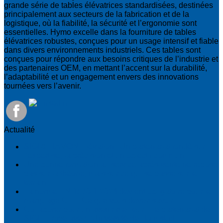
grande série de tables élévatrices standardisées, destinées
principalement aux secteurs de la fabrication et de la
logistique, où la fiabilité, la sécurité et l’ergonomie sont
essentielles. Hymo excelle dans la fourniture de tables
élévatrices robustes, conçues pour un usage intensif et fiable
dans divers environnements industriels. Ces tables sont
conçues pour répondre aux besoins critiques de l’industrie et
des partenaires OEM, en mettant l’accent sur la durabilité,
l’adaptabilité et un engagement envers des innovations
tournées vers l’avenir.
Actualité
SIGI & HAMON Élévation : Un partenariat fondé sur
l’expertise, la précision et un objectif commun
Une bonne formation au service après-vente ne repose
pas sur la théorie, mais sur ce qui se passe sur le
terrain
La norme EN 1570-1:2024 devient obligatoire pour le
marquage CE – Ce que vous devez savoir
Collaborer pour un avenir meilleur : Le partenariat de
SIGI Europe avec l’Université de Halmstad