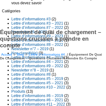
vous devez savoir
Catégories
Lettre d’informations #3
(2)
Lettre d’informations #3 – 2021
(1)
Lettre d’informations #7 – 2022
(2)
Équipement de quai de chargement –
Newsletter #6 – 2020
(1)
Lettre d’informations #9 – 2023
(1)
questions cruciales à prendre en
Lettre d’informations #2 – 2021
(1)
compte
Lettre d’informations #8 – 2022
(1)
Newsletter n°7 – 2019
(1)
Non classifié(e)
(3)
Accueil
/
Blog
/
Lettre D’informations #4
/
Équipement De Quai
Lettre d’informations #4 – 2019
(1)
De Chargement – Questions Cruciales À Prendre En Compte
Lettre d’informations #4 – 2021
(2)
Lettre d’informations #9 – 2022
(2)
Newsletter n°8 – 2019
(1)
Lettre d’informations #8
(1)
Lettre d’informations #5 – 2019
(2)
Lettre d’informations #5 – 2021
(3)
Lettre d’informations #10 – 2022
(2)
Produits
(13)
Lettre d’informations #6 – 2019
(2)
Lettre d’informations #6 – 2021
(2)
Lettre d’informations #11 – 2022
(3)