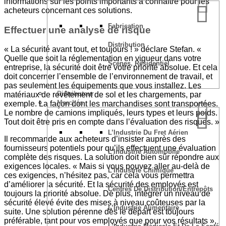
informations sur les points importants à connaître pour les
acheteurs concernant ces solutions.
Fabrication
Effectuer une analyse de risque
Distribution
« La sécurité avant tout, et toujours ! » déclare Stefan. «
Quelle que soit la réglementation en vigueur dans votre
Scènes, Résidentiel
entreprise, la sécurité doit être votre priorité absolue. Et cela
doit concerner l’ensemble de l’environnement de travail, et
pas seulement les équipements que vous installez. Les
Distributeur
matériaux de revêtement de sol et les chargements, par
Marchés
exemple. La façon dont les marchandises sont transportées.
Le nombre de camions impliqués, leurs types et leurs poids.
Tout doit être pris en compte dans l’évaluation des risques. »
L’Industrie Du Fret Aérien
Il recommande aux acheteurs d’insister auprès des
fournisseurs potentiels pour qu’ils effectuent une évaluation
L’Industrie Automobile
complète des risques. La solution doit bien sûr répondre aux
exigences locales. « Mais si vous pouvez aller au-delà de
L’Industrie Chimique
ces exigences, n’hésitez pas, car cela vous permettra
d’améliorer la sécurité. Et la sécurité des employés est
Centres De Distribution/Entrepôts
toujours la priorité absolue. De plus, intégrer un niveau de
sécurité élevé évite des mises à niveau coûteuses par la
L’Industrie Alimentaire
suite. Une solution pérenne dès le départ est toujours
préférable, tant pour vos employés que pour vos résultats »,