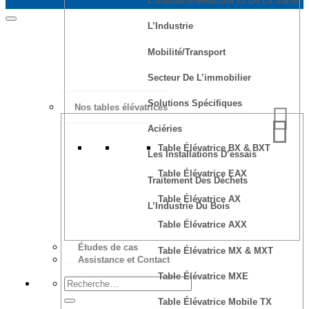
L’Industrie Médicale Et De La Santé
L’Industrie
Mobilité/transport
Secteur De L’immobilier
Solutions Spécifiques
Nos tables élévatrices
Aciéries
Table Élévatrice BX & BXT
Les Installations D’essais
Table Élévatrice EAX
Traitement Des Déchets
Table Élévatrice AX
L’Industrie Du Bois
Table Élévatrice AXX
Études de cas
Table Élévatrice MX & MXT
Assistance et Contact
Table Élévatrice MXE
Table Élévatrice Mobile TX