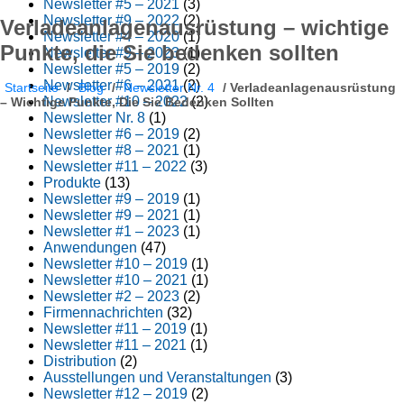
Newsletter #5 – 2021
(3)
Newsletter #9 – 2022
(2)
Verladeanlagenausrüstung – wichtige
Newsletter #4 – 2020
(1)
Punkte, die Sie bedenken sollten
Newsletter #9 – 2023
(1)
Newsletter #5 – 2019
(2)
Newsletter #6 – 2021
(2)
Startseite
/
Blog
/
Newsletter Nr. 4
/
Verladeanlagenausrüstung
Newsletter #10 – 2022
(2)
– Wichtige Punkte, Die Sie Bedenken Sollten
Newsletter Nr. 8
(1)
Newsletter #6 – 2019
(2)
Newsletter #8 – 2021
(1)
Newsletter #11 – 2022
(3)
Produkte
(13)
Newsletter #9 – 2019
(1)
Newsletter #9 – 2021
(1)
Newsletter #1 – 2023
(1)
Anwendungen
(47)
Newsletter #10 – 2019
(1)
Newsletter #10 – 2021
(1)
Newsletter #2 – 2023
(2)
Firmennachrichten
(32)
Newsletter #11 – 2019
(1)
Newsletter #11 – 2021
(1)
Distribution
(2)
Ausstellungen und Veranstaltungen
(3)
Newsletter #12 – 2019
(2)