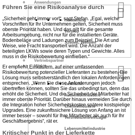
Anwendungen
Führen Sie eine Risikoanalyse durch
„Sicherheit geht immer vor!“, sagt Stefan. „Egal, welche
Herstellung
Vorschriften für Ihr Unternehmen gelten, Sicherheit muss
oberste Priorität haben. Und das gilt für die gesamte
Vertrieb
Arbeitsumgebung, nicht nur für die installierten Geräte.
Bodenbeläge und Ladungen zum Beispiel. Die Art und
Szenen, Wohnen
Weise, wie Fracht transportiert wird. Die Anzahl der
beteiligten LKWs sowie deren Typen und Gewichte. Alles
muss in die Risikobewertung einfließen.“
Vertriebspartner
Märkte
Er empfiehlt Einkäufern, auf einer umfassenden
Risikobewertung potenzieller Lieferanten zu bestehen. Die
Lösung muss selbstverständlich den lokalen Anforderungen
entsprechen. „Wenn Sie diese Anforderungen jedoch
Luftfracht
übertreffen können, sollten Sie das unbedingt tun, denn das
erhöht die Sicherheit. Und die Sicherheit der Mitarbeiter hat
Automobilindustrie
immer oberste Priorität. Darüber hinaus vermeiden Sie durch
die Integration hoher Sicherheitskosten spätere kostspielige
Chemieindustrie
Upgrades. Eine zukunftssichere Lösung von Anfang an ist
immer besser – sowohl für Ihre Mitarbeiter als auch für Ihr
Vertriebszentren/Lager
Geschäftsergebnis“, rät er.
Lebensmittelindustrie
Kritischer Punkt in der Lieferkette