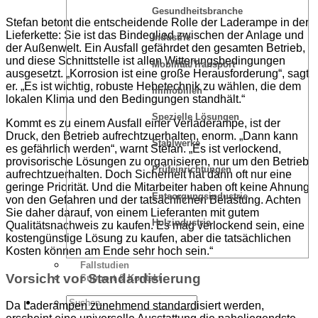
Gesundheitsbranche
Stefan betont die entscheidende Rolle der Laderampe in der
Lieferkette: Sie ist das Bindeglied zwischen der Anlage und
Industrie
der Außenwelt. Ein Ausfall gefährdet den gesamten Betrieb,
und diese Schnittstelle ist allen Witterungsbedingungen
Mobilität/Transport
ausgesetzt. „Korrosion ist eine große Herausforderung“, sagt
er. „Es ist wichtig, robuste Hebetechnik zu wählen, die dem
Immobilien
lokalen Klima und den Bedingungen standhält.“
Spezielle Lösungen
Kommt es zu einem Ausfall einer Verladerampe, ist der
Druck, den Betrieb aufrechtzuerhalten, enorm. „Dann kann
Stahlwerke
es gefährlich werden“, warnt Stefan. „Es ist verlockend,
provisorische Lösungen zu organisieren, nur um den Betrieb
Prüfeinrichtungen
aufrechtzuerhalten. Doch Sicherheit hat dann oft nur eine
geringe Priorität. Und die Mitarbeiter haben oft keine Ahnung
Entsorgungsindustrie
von den Gefahren und der tatsächlichen Belastung. Achten
Sie daher darauf, von einem Lieferanten mit gutem
Holzindustrie
Qualitätsnachweis zu kaufen. Es mag verlockend sein, eine
kostengünstige Lösung zu kaufen, aber die tatsächlichen
Kosten können am Ende sehr hoch sein.“
Fallstudien
Vorsicht vor Standardisierung
Support & Kontakt
Da Laderampen zunehmend standardisiert werden,