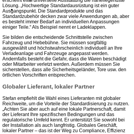
erscheint eine universelle Ausstattung die naheliegendste
Lösung. „Hochwertige Standardausrüstung ist ein guter
Angebot
Ausgangspunkt. Die Standardprodukte und das
Standardzubehör decken zwar viele Anwendungen ab, aber
es besteht immer Bedarf an individuellen Anpassungen
einiger Teile.“ Als Beispiel nennt er Ladeklappen.
Sie bilden die entscheidende Schnittstelle zwischen
Fahrzeug und Hebebühne. Sie müssen sorgfältig
ausgewählt und höchstwahrscheinlich individuell an Ihre
Verladeanlage und Fahrzeuge angepasst werden.
Andernfalls besteht die Gefahr, dass die Waren beschädigt
oder Mitarbeiter verletzt werden. Außerdem müssen Sie
sicherstellen, dass alle Sicherheitsgeländer, Tore usw. den
örtlichen Vorschriften entsprechen.
Globaler Lieferant, lokaler Partner
Stefan empfiehlt die Wahl eines Lieferanten mit globaler
Reichweite, um die Vorteile der Standardisierung zu nutzen.
„Achten Sie aber auch auf eine lokale Partnerschaft, damit
der Lieferant Ihre spezifischen Bedingungen und das
regulatorische Umfeld kennt. Er unterstützt Sie sowohl bei
der Installation als auch langfristig. Globales Geschäft,
lokaler Partner – das ist der Weg zu Compliance, Effizienz