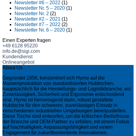
Newsletter #6 – 2022
(1)
Newsletter Nr. 5 – 2020
(1)
Newsletter Nr. 2
(2)
Newsletter #2 – 2021
(1)
Newsletter #7 – 2022
(2)
Newsletter Nr. 6 – 2020
(1)
Einen Experten fragen
+49 6128 95220
info.de@sigi.com
Kundendienst
Onlineangebot
About Us
Gegründet 1956, konzentriert sich Hymo auf die
Massenproduktion von standardisierten Hubtischen,
hauptsächlich für die Herstellungs- und Logistikbranche, wo
Zuverlässigkeit, Sicherheit und Ergonomie entscheidend
sind. Hymo ist hervorragend darin, robust gestaltete
Hubtische für den schweren, zuverlässigen Einsatz in
verschiedenen industriellen Umgebungen bereitzustellen.
Diese Tische sind entworfen, um die kritischen Bedürfnisse
der Branche und OEM-Partner zu erfüllen, mit einem Fokus
auf Nachhaltigkeit, Anpassungsfähigkeit und einem
Engagement für zukunftsorientierte Innovationen.