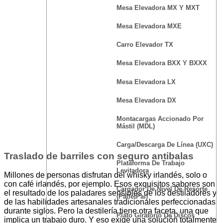
Mesa Elevadora MX Y MXT
Mesa Elevadora MXE
Carro Elevador TX
Mesa Elevadora BXX Y BXXX
Mesa Elevadora LX
Mesa Elevadora DX
Montacargas Accionado Por
Mástil (MDL)
Carga/Descarga De Línea (UXC)
Traslado de barriles con seguro antibalas
Plataforma De Trabajo
Levitadora
Millones de personas disfrutan del whisky irlandés, solo o
con café irlandés, por ejemplo. Esos exquisitos sabores son
Cargador De Nivel De Resorte
el resultado de los paladares sensibles de los destiladores y
(PalletPal)
de las habilidades artesanales tradicionales perfeccionadas
durante siglos. Pero la destilería tiene otra faceta, una que
Plato Giratorio De Discos
implica un trabajo duro. Y eso exige una solución totalmente