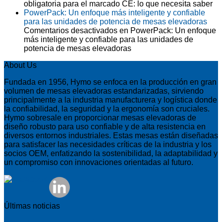
obligatoria para el marcado CE: lo que necesita saber
PowerPack: Un enfoque más inteligente y confiable
para las unidades de potencia de mesas elevadoras
Comentarios desactivados
en PowerPack: Un enfoque
más inteligente y confiable para las unidades de
potencia de mesas elevadoras
About Us
Fundada en 1956, Hymo se enfoca en la producción en gran
volumen de mesas elevadoras estandarizadas, sirviendo
principalmente a la industria manufacturera y logística donde
la confiabilidad, la seguridad y la ergonomía son cruciales.
Hymo sobresale en proporcionar mesas elevadoras de
diseño robusto para uso confiable y de alta resistencia en
diversos entornos industriales. Estas mesas están diseñadas
para satisfacer las necesidades críticas de la industria y los
socios OEM, enfatizando la sostenibilidad, la adaptabilidad y
un compromiso con innovaciones orientadas al futuro.
Últimas noticias