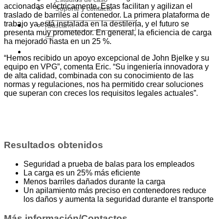
accionadas eléctricamente. Estas facilitan y agilizan el
Soporte y contacto
traslado de barriles al contenedor. La primera plataforma de
trabajo ya está instalada en la destilería, y el futuro se
presenta muy prometedor. En general, la eficiencia de carga
ha mejorado hasta en un 25 %.
Cotización
“Hemos recibido un apoyo excepcional de John Bjelke y su
equipo en VPG”, comenta Eric. “Su ingeniería innovadora y
de alta calidad, combinada con su conocimiento de las
normas y regulaciones, nos ha permitido crear soluciones
que superan con creces los requisitos legales actuales”.
Resultados obtenidos
Seguridad a prueba de balas para los empleados
La carga es un 25% más eficiente
Menos barriles dañados durante la carga
Un apilamiento más preciso en contenedores reduce
los daños y aumenta la seguridad durante el transporte
Más información/Contactos