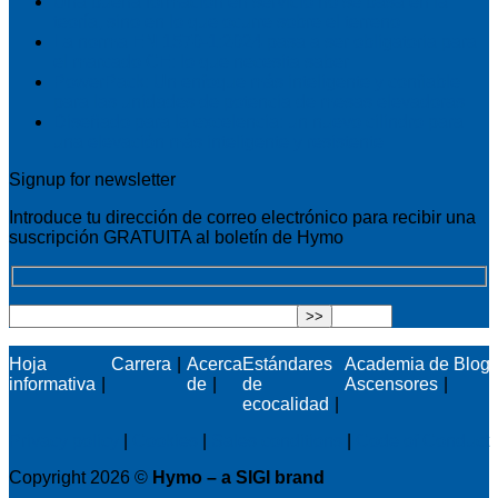
Una buena formación en servicio no se basa en la
teoría, sino en lo que ocurre sobre el terreno
La norma EN 1570-1:2024 pasa a ser obligatoria para
el marcado CE: lo que necesita saber
PowerPack: Un enfoque más inteligente y confiable
para las unidades de potencia de mesas elevadoras
Diseñado para la excelencia: un nuevo cilindro para
una elevación más inteligente y resistente
Signup for newsletter
Introduce tu dirección de correo electrónico para recibir una
suscripción GRATUITA al boletín de Hymo
Hoja
Carrera
Acerca
Estándares
Academia de
Blog
informativa
de
de
Ascensores
ecocalidad
Privacy policy
|
Cookies
|
Sales conditions
|
Code of Conduct
Copyright 2026 ©
Hymo – a SIGI brand