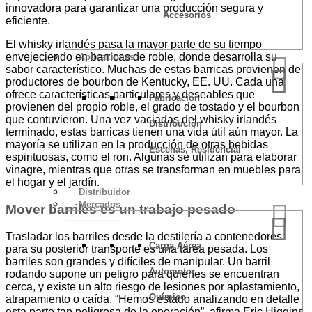
innovadora para garantizar una producción segura y
Accesorios
eficiente.
El whisky irlandés pasa la mayor parte de su tiempo
envejeciendo en barricas de roble, donde desarrolla su
Aplicaciones
sabor característico. Muchas de estas barricas provienen de
productores de bourbon de Kentucky, EE. UU. Cada una
ofrece características particulares y deseables que
Fabricación
provienen del propio roble, el grado de tostado y el bourbon
que contuvieron. Una vez vaciadas del whisky irlandés
Distribución
terminado, estas barricas tienen una vida útil aún mayor. La
mayoría se utilizan en la producción de otras bebidas
Escenas, Residencial
espirituosas, como el ron. Algunas se utilizan para elaborar
vinagre, mientras que otras se transforman en muebles para
el hogar y el jardín.
Distribuidor
Mercados
Mover barriles es un trabajo pesado
Trasladar los barriles desde la destilería a contenedores
Carga Aérea
para su posterior transporte es una tarea pesada. Los
barriles son grandes y difíciles de manipular. Un barril
Automotor
rodando supone un peligro para quienes se encuentran
cerca, y existe un alto riesgo de lesiones por aplastamiento,
Químico
atrapamiento o caída. “Hemos estado analizando en detalle
esta parte tan peligrosa de la operación”, afirma Eric Higgins,