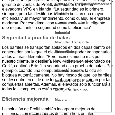
Centros De Distribución/Almacenes
gerente de ventas de Prolift, distribuidor de mesas
elevadoras VPG en Irlanda. “La seguridad es lo primero,
siempre, pero las destilerías también buscan una mayor
Alimento
eficiencia y un mayor rendimiento, como cualquier empresa
moderna. Por eso dimos con nuestra solución inteligente,
Salud Y Medicina
que mejora tanto la seguridad como la eficiencia”.
Industrial
Seguridad a prueba de balas
Movilidad/Transporte
Los barriles se transportan apilados en dos capas dentro del
Bienes Raíces
contenedor, por lo que el elevador debe poder transportarlos
a dos alturas diferentes. “Pero hicimos mucho más por
nuestro cliente, la destilería New Midleton en el condado de
Soluciones Especiales
Cork”, continúa Eric. “La seguridad es a prueba de balas. Por
ejemplo, cuando una compuerta está abierta, la otra se
Fábricas De Acero
bloquea automáticamente. No hay riesgo de que los barriles
se descontrolen ni de que los trabajadores se caigan por las
Instalaciones De Prueba
compuertas abiertas. Además, el elevador solo funcionará si
todas las compuertas están cerradas”.
Manejo De Residuos
Eficiencia mejorada
Madera
La solución de Prolift también incorpora mejoras de
eficiencia, como compuertas de carga horizontales
Estudios de caso