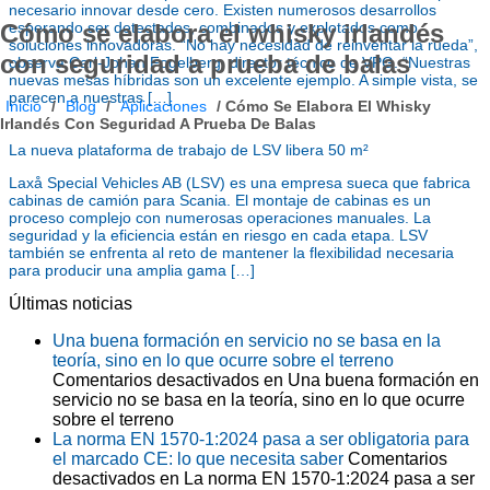
necesario innovar desde cero. Existen numerosos desarrollos
esperando ser detectados, combinados y explotados como
Cómo se elabora el whisky irlandés
soluciones innovadoras. “No hay necesidad de reinventar la rueda”,
con seguridad a prueba de balas
observa Carl-Johan Fogelberg, director técnico de VPG. “Nuestras
nuevas mesas híbridas son un excelente ejemplo. A simple vista, se
parecen a nuestras […]
Inicio
/
Blog
/
Aplicaciones
/
Cómo Se Elabora El Whisky
Irlandés Con Seguridad A Prueba De Balas
La nueva plataforma de trabajo de LSV libera 50 m²
Laxå Special Vehicles AB (LSV) es una empresa sueca que fabrica
cabinas de camión para Scania. El montaje de cabinas es un
proceso complejo con numerosas operaciones manuales. La
seguridad y la eficiencia están en riesgo en cada etapa. LSV
también se enfrenta al reto de mantener la flexibilidad necesaria
para producir una amplia gama […]
Últimas noticias
Una buena formación en servicio no se basa en la
teoría, sino en lo que ocurre sobre el terreno
Comentarios desactivados
en Una buena formación en
servicio no se basa en la teoría, sino en lo que ocurre
sobre el terreno
La norma EN 1570-1:2024 pasa a ser obligatoria para
el marcado CE: lo que necesita saber
Comentarios
desactivados
en La norma EN 1570-1:2024 pasa a ser