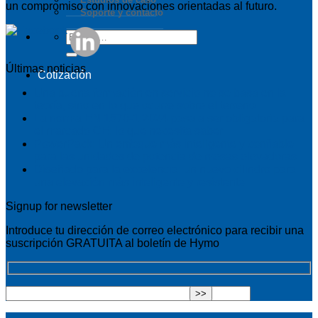
un compromiso con innovaciones orientadas al futuro.
Soporte y contacto
Últimas noticias
Cotización
Una buena formación en servicio no se basa en la
teoría, sino en lo que ocurre sobre el terreno
La norma EN 1570-1:2024 pasa a ser obligatoria para
el marcado CE: lo que necesita saber
PowerPack: Un enfoque más inteligente y confiable
para las unidades de potencia de mesas elevadoras
Diseñado para la excelencia: un nuevo cilindro para
una elevación más inteligente y resistente
Signup for newsletter
Introduce tu dirección de correo electrónico para recibir una
suscripción GRATUITA al boletín de Hymo