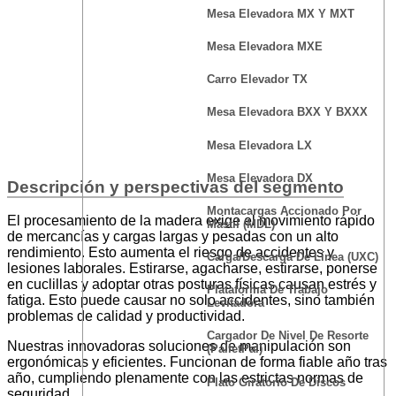
Mesa Elevadora MX Y MXT
Mesa Elevadora MXE
Carro Elevador TX
Mesa Elevadora BXX Y BXXX
Mesa Elevadora LX
Mesa Elevadora DX
Descripción y perspectivas del segmento
Montacargas Accionado Por
El procesamiento de la madera exige el movimiento rápido
Mástil (MDL)
de mercancías y cargas largas y pesadas con un alto
rendimiento. Esto aumenta el riesgo de accidentes y
Carga/Descarga De Línea (UXC)
lesiones laborales. Estirarse, agacharse, estirarse, ponerse
en cuclillas y adoptar otras posturas físicas causan estrés y
Plataforma De Trabajo
fatiga. Esto puede causar no solo accidentes, sino también
Levitadora
problemas de calidad y productividad.
Cargador De Nivel De Resorte
Nuestras innovadoras soluciones de manipulación son
(PalletPal)
ergonómicas y eficientes. Funcionan de forma fiable año tras
año, cumpliendo plenamente con las estrictas normas de
Plato Giratorio De Discos
seguridad.