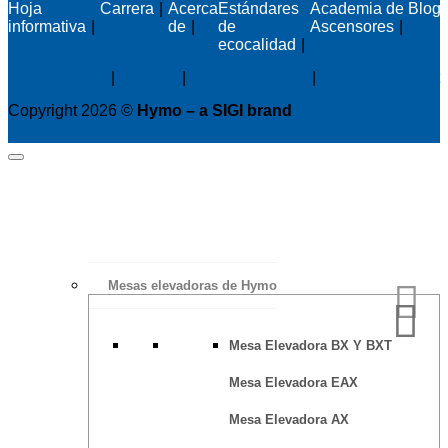
Hoja
Carrera
Acerca
Estándares
Academia de
Blog
informativa
de
de
Ascensores
ecocalidad
Privacy policy
|
Cookies
|
Sales conditions
|
Code of Conduct
Copyright 2026 ©
Hymo – a SIGI brand
Mesas elevadoras de Hymo
Mesa Elevadora BX Y BXT
Mesa Elevadora EAX
Mesa Elevadora AX