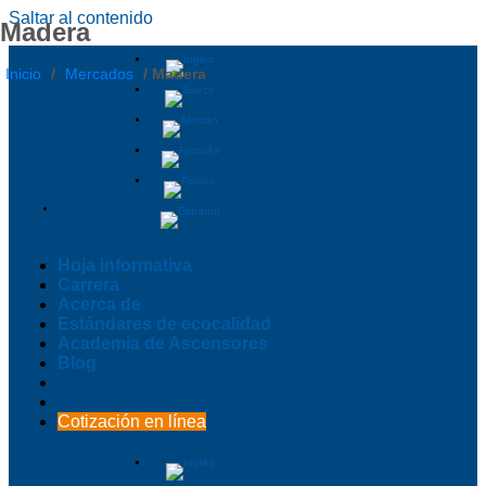
Saltar al contenido
Madera
Inicio
/
Mercados
/
Madera
Hoja informativa
Carrera
Acerca de
Estándares de ecocalidad
Academia de Ascensores
Blog
Cotización en línea