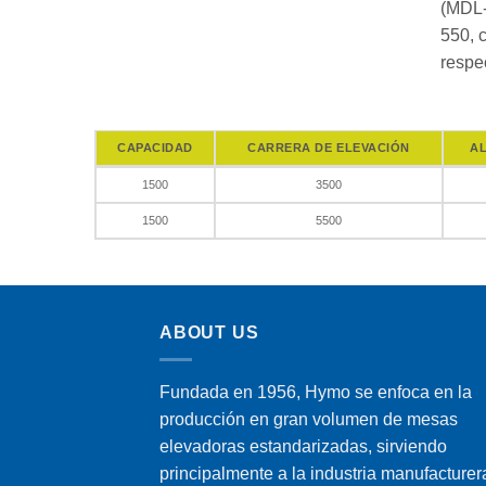
(MDL-
550, 
respe
CAPACIDAD
CARRERA DE ELEVACIÓN
A
1500
3500
1500
5500
ABOUT US
Fundada en 1956, Hymo se enfoca en la
producción en gran volumen de mesas
elevadoras estandarizadas, sirviendo
principalmente a la industria manufacturer