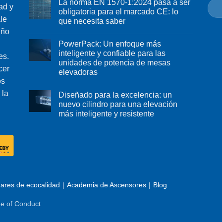
La norma EN 1570-1:2024 pasa a ser
ad y
obligatoria para el marcado CE: lo
le
que necesita saber
eño
PowerPack: Un enfoque más
inteligente y confiable para las
es.
unidades de potencia de mesas
cer
elevadoras
os
 la
Diseñado para la excelencia: un
nuevo cilindro para una elevación
más inteligente y resistente
ares de ecocalidad
Academia de Ascensores
Blog
e of Conduct