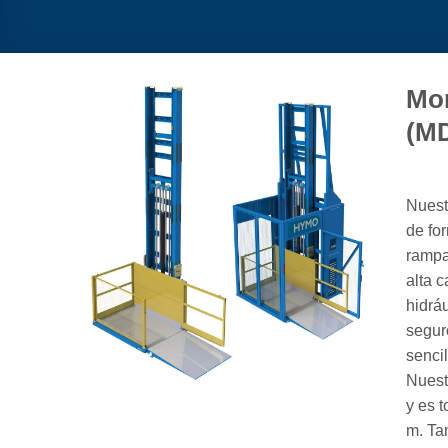
Mon
(M
Nuest
de fo
rampa
alta 
hidrá
segur
sencil
Nuest
y es 
m. Ta