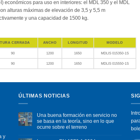
I) económicos para uso en interiores: el MDL 350 y el MDL
con alturas máximas de elevación de 3,5 y 5,5 m
ctivamente y una capacidad de 1500 kg.
LTURA CERRADA
ANCHO
LONGITUD
MODELO
90
1200
1650
MDLIS 015350-1S
90
1200
1650
MDLIS 015550-1S
ÚLTIMAS NOTICIAS
SI
Intr
Una buena formación en servicio no
par
se basa en la teoría, sino en lo que
ocurre sobre el terreno
bol
a y