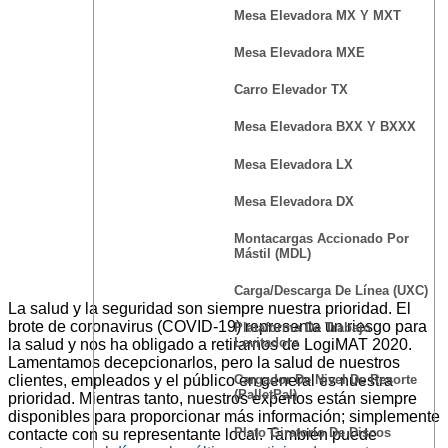
Mesa Elevadora MX Y MXT
Mesa Elevadora MXE
Carro Elevador TX
Mesa Elevadora BXX Y BXXX
Mesa Elevadora LX
Mesa Elevadora DX
Montacargas Accionado Por
Mástil (MDL)
Carga/Descarga De Línea (UXC)
La salud y la seguridad son siempre nuestra prioridad. El
brote de coronavirus (COVID-19) representa un riesgo para
Plataforma De Trabajo
Levitadora
la salud y nos ha obligado a retirarnos de LogiMAT 2020.
Lamentamos decepcionarlos, pero la salud de nuestros
clientes, empleados y el público en general es nuestra
Cargador De Nivel De Resorte
(PalletPal)
prioridad. Mientras tanto, nuestros expertos están siempre
disponibles para proporcionar más información; simplemente
Plato Giratorio De Discos
contacte con su representante local. También puede