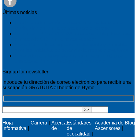
Últimas noticias
Una buena formación en servicio no se basa en la
teoría, sino en lo que ocurre sobre el terreno
La norma EN 1570-1:2024 pasa a ser obligatoria para
el marcado CE: lo que necesita saber
PowerPack: Un enfoque más inteligente y confiable
para las unidades de potencia de mesas elevadoras
Diseñado para la excelencia: un nuevo cilindro para
una elevación más inteligente y resistente
Signup for newsletter
Introduce tu dirección de correo electrónico para recibir una
suscripción GRATUITA al boletín de Hymo
Hoja
Carrera
Acerca
Estándares
Academia de
Blog
informativa
de
de
Ascensores
ecocalidad