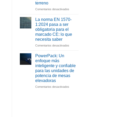
terreno
en
Comentarios desactivados
Una
buena
La norma EN 1570-
formación
1:2024 pasa a ser
en
obligatoria para el
servicio
marcado CE: lo que
no
necesita saber
se
basa
en
Comentarios desactivados
en
La
la
norma
PowerPack: Un
teoría,
EN
enfoque más
sino
1570-
inteligente y confiable
en
1:2024
para las unidades de
lo
pasa
potencia de mesas
que
a
elevadoras
ocurre
ser
sobre
obligatoria
en
Comentarios desactivados
el
para
PowerPack:
terreno
el
Un
marcado
enfoque
CE:
más
lo
inteligente
que
y
necesita