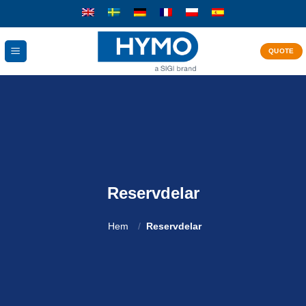
Skip
to
content
QUOTE
Reservdelar
Hem
/
Reservdelar