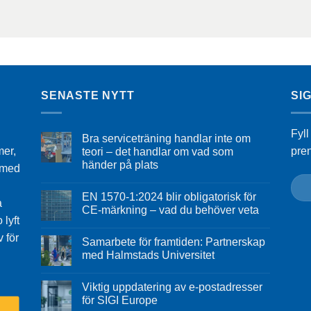
SENASTE NYTT
SI
Fyll
Bra serviceträning handlar inte om
mer,
pre
teori – det handlar om vad som
händer på plats
n med
EN 1570-1:2024 blir obligatorisk för
a
CE-märkning – vad du behöver veta
 lyft
v för
Samarbete för framtiden: Partnerskap
med Halmstads Universitet
Viktig uppdatering av e-postadresser
för SIGI Europe