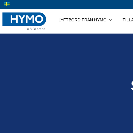
Skip
to
content
LYFTBORD FRÅN HYMO
TIL