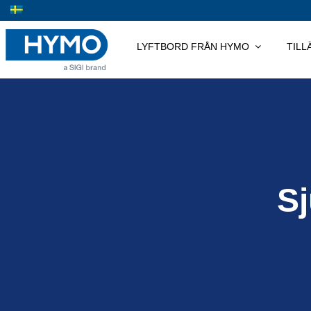
Skip
to
content
LYFTBORD FRÅN HYMO
TIL
S