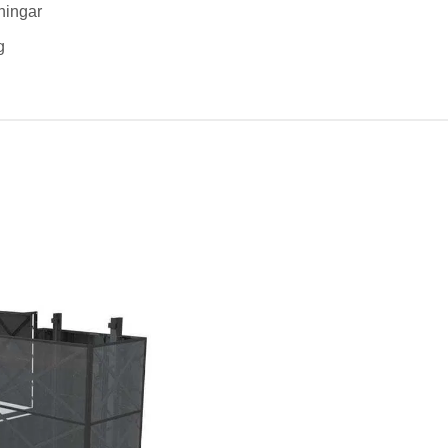
sningar
g