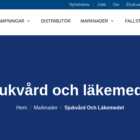
Nyhetsbrev
Jobb
Om
Ekokval
LÄMPNINGAR
DISTRIBUTÖR
MARKNADER
FALLS
jukvård och läkemed
Hem
/
Marknader
/
Sjukvård Och Läkemedel