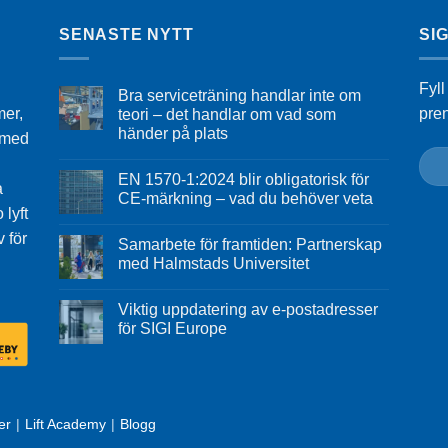
SENASTE NYTT
SI
Fyll
Bra serviceträning handlar inte om
mer,
pre
teori – det handlar om vad som
händer på plats
n med
EN 1570-1:2024 blir obligatorisk för
a
CE-märkning – vad du behöver veta
 lyft
v för
Samarbete för framtiden: Partnerskap
med Halmstads Universitet
Viktig uppdatering av e-postadresser
för SIGI Europe
er
Lift Academy
Blogg