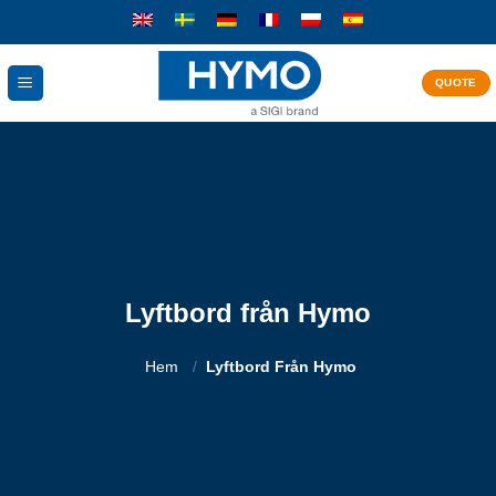
Skip
to
content
QUOTE
Lyftbord från Hymo
Hem
/
Lyftbord Från Hymo