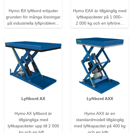
Hymo BX lyftbord erbjuder
Hymo EAX är tillgänglig med
grunden för många lösningar
lyftkapaciteter på 1 000–
på industriella lyftproblem...
2 000 kg och en lyftröre...
Lyftbord AX
Lyftbord AXX
Hymo AX lyftbord är
Hymo AXX är en
tillgängliga med
standardmodell tillgänglig
lyftkapaciteter upp till 2 000
med lyftkapacitet på 400 kg
kg och en lyft...
och en lyftr...