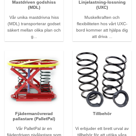
Mastdriven godshiss
Linjelastning-lossning
(MDL)
(UXC)
Vår unika mastdrivna hiss
Muskelkraften och
(MDL) transporterar godset
flexibiliteten hos vårt UXC-
säkert mellan olika plan och
bord kommer att hjälpa dig
g...
att driva ...
Fjädermanövrerad
Tillbehör
pallastare (PalletPal)
Vår PalletPal är en
Vi erbjuder ett brett urval av
fjäderdriven nivålastare som
tillbehör för att utöka våra