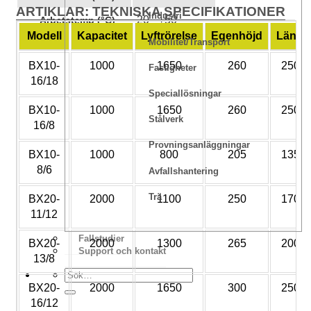
ARTIKLAR: TEKNISKA SPECIFIKATIONER
Industri
-20 - +50
Arbetstemp (°C)
Modell
Kapacitet
Lyftrörelse
Egenhöjd
Längd
Mobilitet/transport
BX10-
1000
1650
260
2500
Fastigheter
16/18
Speciallösningar
BX10-
1000
1650
260
2500
Stålverk
16/8
Provningsanläggningar
BX10-
1000
800
205
1350
8/6
Avfallshantering
Trä
BX20-
2000
1100
250
1700
11/12
Fallstudier
BX20-
2000
1300
265
2000
Support och kontakt
13/8
BX20-
2000
1650
300
2500
16/12