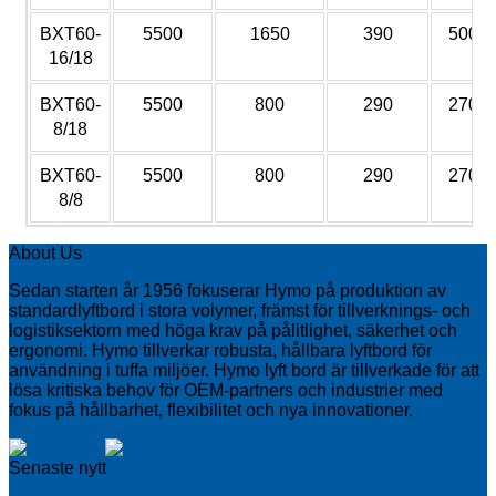
BXT60-
5500
1650
390
5000
16/18
BXT60-
5500
800
290
2700
8/18
BXT60-
5500
800
290
2700
8/8
About Us
Sedan starten år 1956 fokuserar Hymo på produktion av
standardlyftbord i stora volymer, främst för tillverknings- och
logistiksektorn med höga krav på pålitlighet, säkerhet och
ergonomi. Hymo tillverkar robusta, hållbara lyftbord för
användning i tuffa miljöer. Hymo lyft bord är tillverkade för att
lösa kritiska behov för OEM-partners och industrier med
fokus på hållbarhet, flexibilitet och nya innovationer.
Senaste nytt