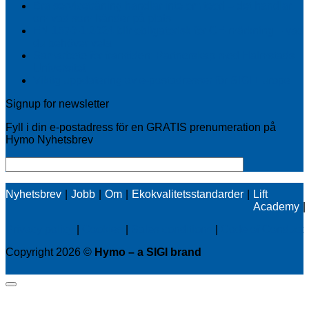
Bra serviceträning handlar inte om teori – det handlar
om vad som händer på plats
EN 1570-1:2024 blir obligatorisk för CE-märkning – vad
du behöver veta
Samarbete för framtiden: Partnerskap med Halmstads
Universitet
Viktig uppdatering av e-postadresser för SIGI Europe
Signup for newsletter
Fyll i din e-postadress för en GRATIS prenumeration på
Hymo Nyhetsbrev
Nyhetsbrev
Jobb
Om
Ekokvalitetsstandarder
Lift
Academy
Privacy policy
|
Cookies
|
Sales conditions
|
Code of Conduct
Copyright 2026 ©
Hymo – a SIGI brand