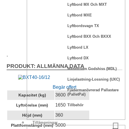
Lyftbord MX Och MXT
Lyftbord MXE
Lyftbordsvagn TX
Lyftbord BXX Och BXXX
Lyftbord LX
.
Lyftbord DX
PRODUKT: ALLMÄNNA DATA
Mastdriven Godshiss (MDL)
Linjelastning-Lossning (UXC)
Begär offert
Fjädermanövrerad Pallastare
(PalletPal)
3600
Kapacitet (kg)
1650
Lyftrörelse (mm)
Tillbehör
360
Höjd (mm)
Tillämpningar
5000
Plattformslängd (mm)