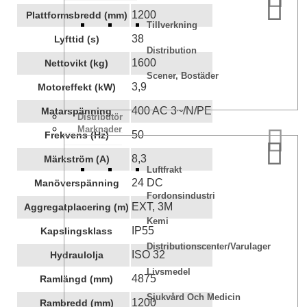
1200
Plattformsbredd (mm)
Tillverkning
38
Lyfttid (s)
Distribution
1600
Nettovikt (kg)
Scener, Bostäder
3,9
Motoreffekt (kW)
400 AC 3~/N/PE
Matarspänning
Distributör
Marknader
50
Frekvens (Hz)
8,3
Märkström (A)
Luftfrakt
24 DC
Manöverspänning
Fordonsindustri
EXT, 3M
Aggregatplacering (m)
Kemi
IP55
Kapslingsklass
Distributionscenter/varulager
ISO 32
Hydraulolja
Livsmedel
4875
Ramlängd (mm)
Sjukvård Och Medicin
1200
Rambredd (mm)