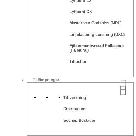
Lyftbord LX
Lyftbord DX
Mastdriven Godshiss (MDL)
Linjelastning-Lossning (UXC)
Fjädermanövrerad Pallastare
(PalletPal)
Tillbehör
Tillämpningar
Tillverkning
Distribution
Scener, Bostäder