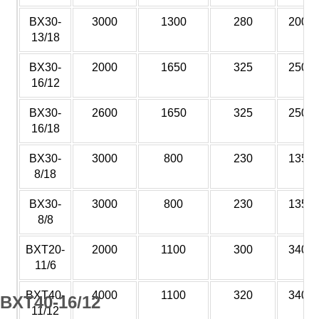
BX30-
3000
1300
280
2000
13/18
BX30-
2000
1650
325
2500
16/12
BX30-
2600
1650
325
2500
16/18
BX30-
3000
800
230
1350
8/18
BX30-
3000
800
230
1350
8/8
BXT20-
2000
1100
300
3400
11/6
BXT40-
4000
1100
320
3400
BXT40-16/12
11/12