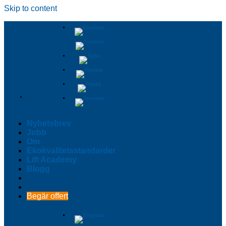
Skip to content
Nyhetsbrev
Jobb
Om
Ekokvalitetsstandarder
Lift Academy
Blogg
Begär offert