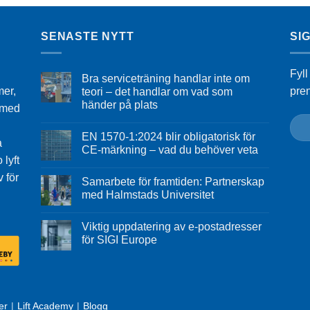
SENASTE NYTT
SI
Fyll
Bra serviceträning handlar inte om
mer,
pre
teori – det handlar om vad som
händer på plats
n med
EN 1570-1:2024 blir obligatorisk för
a
CE-märkning – vad du behöver veta
 lyft
v för
Samarbete för framtiden: Partnerskap
med Halmstads Universitet
Viktig uppdatering av e-postadresser
för SIGI Europe
er
Lift Academy
Blogg