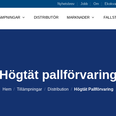
Nyhetsbrev
Jobb
Om
Ekokval
LÄMPNINGAR
DISTRIBUTÖR
MARKNADER
FALLS
Högtät pallförvarin
Hem
/
Tillämpningar
/
Distribution
/
Högtät Pallförvaring