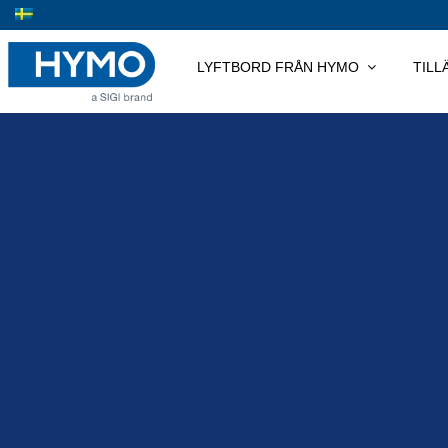
Skip
to
content
LYFTBORD FRÅN HYMO
TIL