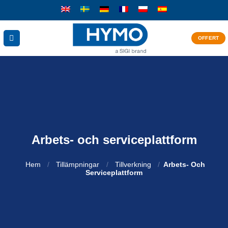
Skip
to
content
OFFERT
Arbets- och serviceplattform
Hem
/
Tillämpningar
/
Tillverkning
/
Arbets- Och
Serviceplattform