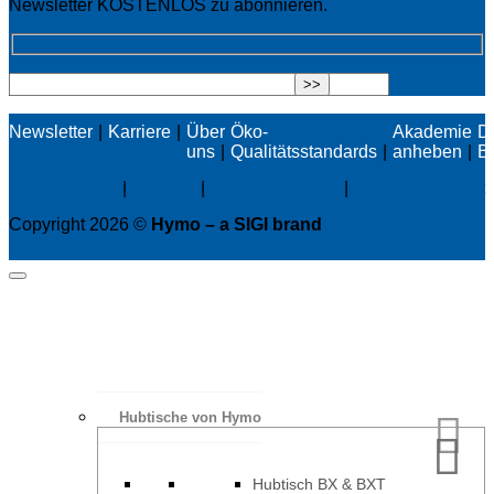
Newsletter KOSTENLOS zu abonnieren.
Newsletter
Karriere
Über
Öko-
Akademie
D
uns
Qualitätsstandards
anheben
B
Privacy policy
|
Cookies
|
Sales conditions
|
Code of Conduct
Copyright 2026 ©
Hymo – a SIGI brand
Hubtische von Hymo
Hubtisch BX & BXT