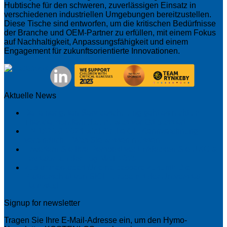
Hubtische für den schweren, zuverlässigen Einsatz in
verschiedenen industriellen Umgebungen bereitzustellen.
Diese Tische sind entworfen, um die kritischen Bedürfnisse
der Branche und OEM-Partner zu erfüllen, mit einem Fokus
auf Nachhaltigkeit, Anpassungsfähigkeit und einem
Engagement für zukunftsorientierte Innovationen.
Aktuelle News
Bei einer guten Serviceschulung geht es nicht um
Theorie, sondern darum, was vor Ort passiert
EN 1570-1:2024 wird für die CE-Kennzeichnung
verbindlich – Was Sie wissen müssen
Erweitern Sie Ihre Perspektive: Entdecken Sie UXC &
Levitator auf der LogiMAT 2025
Zusammenarbeit für eine bessere Zukunft: Die
Partnerschaft von SIGI Europe mit der Universität
Halmstad
Signup for newsletter
Tragen Sie Ihre E-Mail-Adresse ein, um den Hymo-