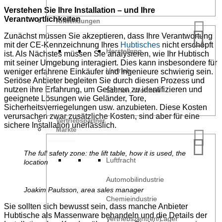
Verstehen Sie Ihre Installation – und Ihre
Verantwortlichkeiten
Anwendungen
Zunächst müssen Sie akzeptieren, dass Ihre Verantwortung
mit der CE-Kennzeichnung Ihres
Hubtisches
nicht erschöpft
Herstellung
ist. Als Nächstes müssen Sie analysieren, wie Ihr Hubtisch
mit seiner Umgebung interagiert. Dies kann insbesondere für
Vertrieb
weniger erfahrene Einkäufer und Ingenieure schwierig sein.
Seriöse Anbieter begleiten Sie durch diesen Prozess und
nutzen ihre Erfahrung, um Gefahren zu identifizieren und
Szenen, Wohnen
geeignete Lösungen wie Geländer, Tore,
Sicherheitsverriegelungen usw. anzubieten. Diese Kosten
verursachen zwar zusätzliche Kosten, sind aber für eine
Vertriebspartner
sichere Installation unerlässlich.
Märkte
The full safety zone: the lift table, how it is used, the
Luftfracht
location
Automobilindustrie
Joakim Paulsson, area sales manager
Chemieindustrie
Sie sollten sich bewusst sein, dass manche Anbieter
Hubtische als Massenware behandeln und die Details der
Vertriebszentren/Lager