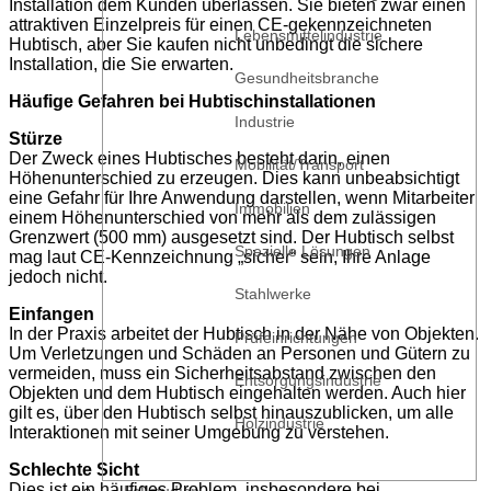
Installation dem Kunden überlassen. Sie bieten zwar einen
attraktiven Einzelpreis für einen CE-gekennzeichneten
Lebensmittelindustrie
Hubtisch, aber Sie kaufen nicht unbedingt die sichere
Installation, die Sie erwarten.
Gesundheitsbranche
Häufige Gefahren bei Hubtischinstallationen
Industrie
Stürze
Der Zweck eines Hubtisches besteht darin, einen
Mobilität/Transport
Höhenunterschied zu erzeugen. Dies kann unbeabsichtigt
eine Gefahr für Ihre Anwendung darstellen, wenn Mitarbeiter
Immobilien
einem Höhenunterschied von mehr als dem zulässigen
Grenzwert (500 mm) ausgesetzt sind. Der Hubtisch selbst
Spezielle Lösungen
mag laut CE-Kennzeichnung „sicher“ sein, Ihre Anlage
jedoch nicht.
Stahlwerke
Einfangen
In der Praxis arbeitet der Hubtisch in der Nähe von Objekten.
Prüfeinrichtungen
Um Verletzungen und Schäden an Personen und Gütern zu
vermeiden, muss ein Sicherheitsabstand zwischen den
Entsorgungsindustrie
Objekten und dem Hubtisch eingehalten werden. Auch hier
gilt es, über den Hubtisch selbst hinauszublicken, um alle
Holzindustrie
Interaktionen mit seiner Umgebung zu verstehen.
Schlechte Sicht
Dies ist ein häufiges Problem, insbesondere bei