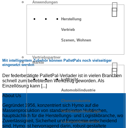
Anwendungen
Herstellung
Vertrieb
Szenen, Wohnen
Vertriebspartner
Mit intelligentem Zubehör können PalletPals noch vielseitiger
Märkte
eingesetzt werden
Der federbetätigte PalletPal-Verlader ist in vielen Branchen
Luftfracht
schnell zum beliebtesten Werkzeug geworden. Als
Einzellösung kann [...]
Automobilindustrie
About Us
Chemieindustrie
Gegründet 1956, konzentriert sich Hymo auf die
Massenproduktion von standardisierten Hubtischen,
Vertriebszentren/Lager
hauptsächlich für die Herstellungs- und Logistikbranche, wo
Zuverlässigkeit, Sicherheit und Ergonomie entscheidend
Lebensmittelindustrie
sind. Hymo ist hervorragend darin, robust gestaltete