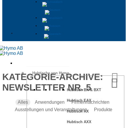
Hubtische von Hymo
KATEGORIE-ARCHIVE:
NEWSLETTER NR. 5
Hubtisch BX & BXT
Hubtisch EAX
Alles
Anwendungen
Firmennachrichten
Ausstellungen und Veranstaltungen
Produkte
Hubtisch AX
Hubtisch AXX