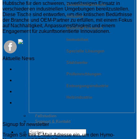
Hubtische für den schweren, zuverlässigen Einsatz in
Gesundheitsbranche
verschiedenen industriellen Umgebungen bereitzustellen.
Diese Tische sind entworfen, um die kritischen Bedürfnisse
Industrie
der Branche und OEM-Partner zu erfüllen, mit einem Fokus
auf Nachhaltigkeit, Anpassungsfähigkeit und einem
Mobilität/Transport
Engagement für zukunftsorientierte Innovationen.
Immobilien
Spezielle Lösungen
Aktuelle News
Stahlwerke
Bei einer guten Serviceschulung geht es nicht um
Prüfeinrichtungen
Theorie, sondern darum, was vor Ort passiert
EN 1570-1:2024 wird für die CE-Kennzeichnung
verbindlich – Was Sie wissen müssen
Entsorgungsindustrie
Erweitern Sie Ihre Perspektive: Entdecken Sie UXC &
Levitator auf der LogiMAT 2025
Holzindustrie
Zusammenarbeit für eine bessere Zukunft: Die
Partnerschaft von SIGI Europe mit der Universität
Halmstad
Fallstudien
Support & Kontakt
Signup for newsletter
Tragen Sie Ihre E-Mail-Adresse ein, um den Hymo-