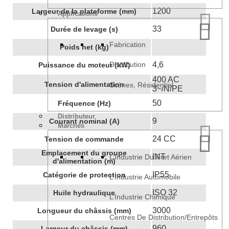
1200
Largeur de la plateforme (mm)
Applications
33
Durée de levage (s)
Fabrication
Poids net (kg)
4,6
Distribution
Puissance du moteur (kW)
400 AC
Tension d'alimentation
Scènes, Résidentiel
3~/N/PE
50
Fréquence (Hz)
Distributeur
9
Courant nominal (A)
Marchés
24 CC
Tension de commande
Emplacement du groupe
INT
L’Industrie Du Fret Aérien
d'alimentation (m)
IP55
Catégorie de protection
L’Industrie Automobile
ISO 32
Huile hydraulique
L’Industrie Chimique
3000
Longueur du châssis (mm)
Centres De Distribution/Entrepôts
960
Largeur du châssis (mm)