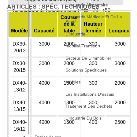
L’Industrie Alimentaire
ARTICLES : SPÉC. TECHNIQUES
-20 - +50
Température de fonctionnement (°C)
L’Industrie Médicale Et De La
Course
Santé
de la
Hauteur
Modèle
Capacité
table
fermée
Longueur
L’Industrie
DX30-
3000
2000
300
3000
Mobilité/transport
20/12
Secteur De L’immobilier
DX30-
3000
2000
300
3000
Solutions Spécifiques
20/15
Aciéries
DX40-
4000
1300
300
2000
13/12
Les Installations D’essais
DX40-
4000
1300
300
2000
Traitement Des Déchets
13/15
L’Industrie Du Bois
DX40-
4000
1600
400
2500
16/12