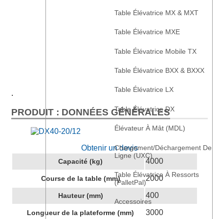
Table Élévatrice MX & MXT
Table Élévatrice MXE
Table Élévatrice Mobile TX
Table Élévatrice BXX & BXXX
Table Élévatrice LX
.
Table Élévatrice DX
PRODUIT : DONNÉES GÉNÉRALES
Élévateur À Mât (MDL)
Chargement/déchargement De
Obtenir un devis
Ligne (UXC)
4000
Capacité (kg)
Table Élévatrice À Ressorts
2000
Course de la table (mm)
(PalletPal)
400
Hauteur (mm)
Accessoires
3000
Longueur de la plateforme (mm)