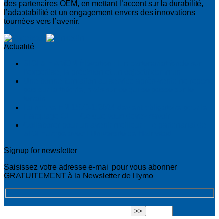
des partenaires OEM, en mettant l’accent sur la durabilité,
l’adaptabilité et un engagement envers des innovations
tournées vers l’avenir.
Actualité
SIGI & HAMON Élévation : Un partenariat fondé sur
l’expertise, la précision et un objectif commun
Une bonne formation au service après-vente ne repose
pas sur la théorie, mais sur ce qui se passe sur le
terrain
La norme EN 1570-1:2024 devient obligatoire pour le
marquage CE – Ce que vous devez savoir
Collaborer pour un avenir meilleur : Le partenariat de
SIGI Europe avec l’Université de Halmstad
Signup for newsletter
Saisissez votre adresse e-mail pour vous abonner
GRATUITEMENT à la Newsletter de Hymo