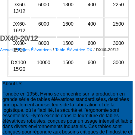
DX60-
6000
1300
400
2250
13/12
DX60-
6000
1600
400
2500
16/12
DX40-20/12
DX80-
8000
1500
600
3000
Accueil
/
Tables Élévatrices
/
Table Élévatrice DX
/
DX40-20/12
15/20
DX100-
10000
1500
600
3000
15/20
About Us
Fondée en 1956, Hymo se concentre sur la production en
grande série de tables élévatrices standardisées, destinées
principalement aux secteurs de la fabrication et de la
logistique, où la fiabilité, la sécurité et l’ergonomie sont
essentielles. Hymo excelle dans la fourniture de tables
élévatrices robustes, conçues pour un usage intensif et fiable
dans divers environnements industriels. Ces tables sont
conçues pour répondre aux besoins critiques de l’industrie et