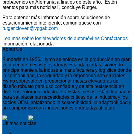
probaremos en Alemania a finales de este año. ¡Estén
atentos para más noticias!”, concluye Rutger.
Para obtener más información sobre soluciones de
estacionamiento inteligente, comuníquese con
rutger.cloven@vpgab.com
Lea más sobre los elevadores de automóviles
Contáctanos
Información relacionada
About Us
Fundada en 1956, Hymo se enfoca en la producción en gran
volumen de mesas elevadoras estandarizadas, sirviendo
principalmente a la industria manufacturera y logística donde
la confiabilidad, la seguridad y la ergonomía son cruciales.
Hymo sobresale en proporcionar mesas elevadoras de
diseño robusto para uso confiable y de alta resistencia en
diversos entornos industriales. Estas mesas están diseñadas
para satisfacer las necesidades críticas de la industria y los
socios OEM, enfatizando la sostenibilidad, la adaptabilidad y
un compromiso con innovaciones orientadas al futuro.
Últimas noticias
Una buena formación en servicio no se basa en la