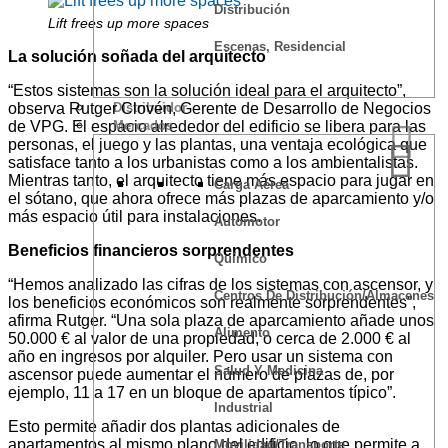
Distribución
Lift frees up more spaces
Escenas, Residencial
La solución soñada del arquitecto
“Estos sistemas son la solución ideal para el arquitecto”,
Distribuidor
observa Rutger Clovén, Gerente de Desarrollo de Negocios
Mercados
de VPG. El espacio alrededor del edificio se libera para las
personas, el juego y las plantas, una ventaja ecológica que
satisface tanto a los urbanistas como a los ambientalistas.
Mientras tanto, el arquitecto tiene más espacio para jugar en
Carga Aérea
el sótano, que ahora ofrece más plazas de aparcamiento y/o
más espacio útil para instalaciones.
Automotor
Beneficios financieros sorprendentes
Químico
“Hemos analizado las cifras de los sistemas con ascensor, y
Centros De Distribución/Almacenes
los beneficios económicos son realmente sorprendentes”,
afirma Rutger. “Una sola plaza de aparcamiento añade unos
Alimento
50.000 € al valor de una propiedad, o cerca de 2.000 € al
año en ingresos por alquiler. Pero usar un sistema con
Salud Y Medicina
ascensor puede aumentar el número de plazas de, por
ejemplo, 11 a 17 en un bloque de apartamentos típico”.
Industrial
Esto permite añadir dos plantas adicionales de
apartamentos al mismo plano del edificio, lo que permite a
Movilidad/Transporte