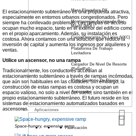
Mesa Elevadora DX
El estacionamiento subterráneo es una propuesta atractiva,
especialmente en entornos urbanos congestionados. Pero
Montacargas Accionado Por
siempre ha conllevado problemas. Las rampas de acceso
Mástil (MDL)
ocupan mucho espacio, tanto en el exterior del edificio como
en el propio aparcamiento. Además, su instalación es
Carga/Descarga De Línea (UXC)
costosa. Ahora contamos con una solución que reduce la
inversión de capital y aumenta los ingresos por alquileres y
Plataforma De Trabajo
ventas.
Levitadora
Utilice un ascensor, no una rampa
Cargador De Nivel De Resorte
(PalletPal)
Tradicionalmente, los conductores accedían al
estacionamiento subterráneo a través de rampas incómodas,
Plato Giratorio De Discos
que aún son habituales en las ciudades. Sin embargo, la
construcción de estas rampas es costosa y ocupan un
Accesorios
espacio valioso, no solo a nivel del suelo, sino también en el
propio estacionamiento subterráneo. El futuro reside en los
sistemas de estacionamiento automatizados basados en
ascensores.
Aplicaciones
Space-hungry, expensive ramp
Fabricación