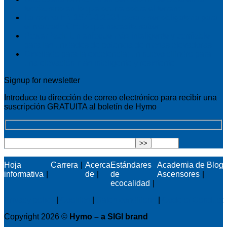
teoría, sino en lo que ocurre sobre el terreno
La norma EN 1570-1:2024 pasa a ser obligatoria para
el marcado CE: lo que necesita saber
PowerPack: Un enfoque más inteligente y confiable
para las unidades de potencia de mesas elevadoras
Diseñado para la excelencia: un nuevo cilindro para
una elevación más inteligente y resistente
Signup for newsletter
Introduce tu dirección de correo electrónico para recibir una
suscripción GRATUITA al boletín de Hymo
Hoja
Carrera
Acerca
Estándares
Academia de
Blog
informativa
de
de
Ascensores
ecocalidad
Privacy policy
|
Cookies
|
Sales conditions
|
Code of Conduct
Copyright 2026 ©
Hymo – a SIGI brand