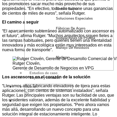
los promotores sacar mucho más provecho de sus
propiedades. “En efectivo, todo ello supone unas ganancias
Bienes Raíces
de cientos de miles de euros”, señala Rutger.
Soluciones Especiales
El camino a seguir
Fábricas De Acero
“El aparcamiento subterráneo automatizado con ascensor es
el futuro”, afirma Rutger. “Muchos arquitectos siguen fieles a
Instalaciones De Prueba
las rampas habituales, pero quienes tienen una mentalidad
innovadora y más ecológica están muy interesados en esta
Manejo De Residuos
nueva forma de transporte”.
Madera
Rutger Clovén,
Gerente de Desarrollo de Negocios en VPG
Estudios de caso
Los ascensores en el corazón de la solución
Soporte y contacto
“Llevamos años fabricando elevadores de tijera para estas
aplicaciones, con cientos de sistemas instalados”, señala
Rutger. Las principales ventajas son su facilidad de uso, que
los residentes valoran, además de la excelente fiabilidad y
Cotización
seguridad que exigen los propietarios. “Pero ahora vamos
más allá, desarrollando un nuevo concepto para una
solución integral de estacionamiento inteligente. Lo