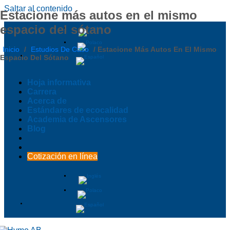
Saltar al contenido
Estacione más autos en el mismo
espacio del sótano
Inicio
/
Estudios De Caso
/
Estacione Más Autos En El Mismo
Espacio Del Sótano
Hoja informativa
Carrera
Acerca de
Estándares de ecocalidad
Academia de Ascensores
Blog
Cotización en línea