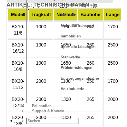
ARTIKEL: TECHNISCHE DATEN
Gesundheitsbranche
-20 - +50
Betriebstemperatur (°C)
Modell
Tragkraft
Nutzhub
Bauhöhe
Länge
Industrie
Mobilität/Transport
BX10-
1000
1100
240
1700
11/6
Immobilien
BX10-
1000
1650
260
2500
Spezielle Lösungen
16/12
Stahlwerke
BX10-
1000
1650
260
2500
Prüfeinrichtungen
16/8
Entsorgungsindustrie
BX20-
2000
1100
250
1700
11/12
Holzindustrie
BX20-
2000
1300
265
2000
13/18
Fallstudien
Support & Kontakt
BX20-
2000
1300
265
2000
13/8