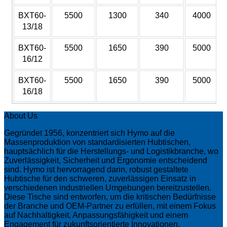
BXT60-
5500
1300
340
4000
13/18
BXT60-
5500
1650
390
5000
16/12
BXT60-
5500
1650
390
5000
16/18
About Us
Gegründet 1956, konzentriert sich Hymo auf die
Massenproduktion von standardisierten Hubtischen,
hauptsächlich für die Herstellungs- und Logistikbranche, wo
Zuverlässigkeit, Sicherheit und Ergonomie entscheidend
sind. Hymo ist hervorragend darin, robust gestaltete
Hubtische für den schweren, zuverlässigen Einsatz in
verschiedenen industriellen Umgebungen bereitzustellen.
Diese Tische sind entworfen, um die kritischen Bedürfnisse
der Branche und OEM-Partner zu erfüllen, mit einem Fokus
auf Nachhaltigkeit, Anpassungsfähigkeit und einem
Engagement für zukunftsorientierte Innovationen.