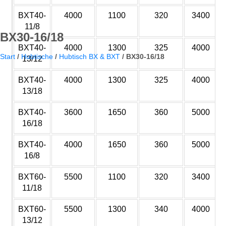
BXT40-
4000
1100
320
3400
11/8
BX30-16/18
BXT40-
4000
1300
325
4000
Start
/
Hubtische
/
Hubtisch BX & BXT
/
BX30-16/18
13/12
BXT40-
4000
1300
325
4000
13/18
BXT40-
3600
1650
360
5000
16/18
BXT40-
4000
1650
360
5000
16/8
BXT60-
5500
1100
320
3400
11/18
BXT60-
5500
1300
340
4000
13/12