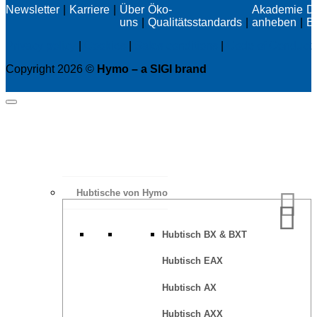
Newsletter
Karriere
Über
Öko-
Akademie
D
uns
Qualitätsstandards
anheben
B
Privacy policy
|
Cookies
|
Sales conditions
|
Code of Conduct
Copyright 2026 ©
Hymo – a SIGI brand
Hubtische von Hymo
Hubtisch BX & BXT
Hubtisch EAX
Hubtisch AX
Hubtisch AXX