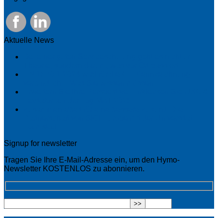
Aktuelle News
Bei einer guten Serviceschulung geht es nicht um
Theorie, sondern darum, was vor Ort passiert
EN 1570-1:2024 wird für die CE-Kennzeichnung
verbindlich – Was Sie wissen müssen
Erweitern Sie Ihre Perspektive: Entdecken Sie UXC &
Levitator auf der LogiMAT 2025
Zusammenarbeit für eine bessere Zukunft: Die
Partnerschaft von SIGI Europe mit der Universität
Halmstad
Signup for newsletter
Tragen Sie Ihre E-Mail-Adresse ein, um den Hymo-
Newsletter KOSTENLOS zu abonnieren.