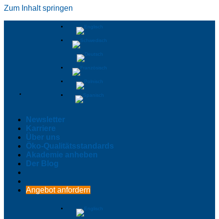
Zum Inhalt springen
Newsletter
Karriere
Über uns
Öko-Qualitätsstandards
Akademie anheben
Der Blog
Angebot anfordern