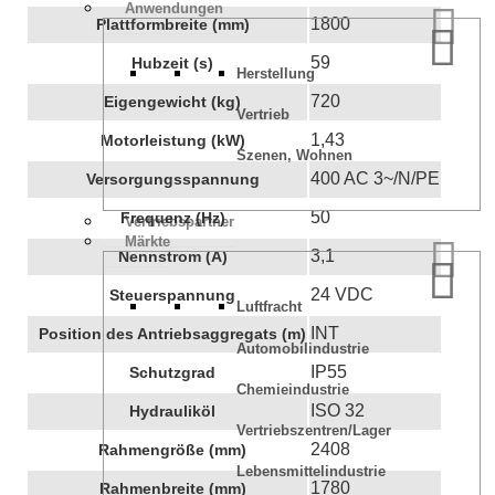
Anwendungen
1800
Plattformbreite (mm)
59
Hubzeit (s)
Herstellung
720
Eigengewicht (kg)
Vertrieb
1,43
Motorleistung (kW)
Szenen, Wohnen
400 AC 3~/N/PE
Versorgungsspannung
50
Frequenz (Hz)
Vertriebspartner
Märkte
3,1
Nennstrom (A)
24 VDC
Steuerspannung
Luftfracht
INT
Position des Antriebsaggregats (m)
Automobilindustrie
IP55
Schutzgrad
Chemieindustrie
ISO 32
Hydrauliköl
Vertriebszentren/Lager
2408
Rahmengröße (mm)
Lebensmittelindustrie
1780
Rahmenbreite (mm)