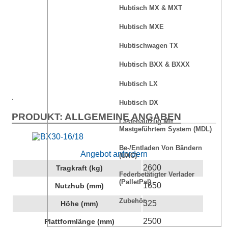
Hubtisch MX & MXT
Hubtisch MXE
Hubtischwagen TX
Hubtisch BXX & BXXX
Hubtisch LX
.
Hubtisch DX
PRODUKT: ALLGEMEINE ANGABEN
Lastenaufzug Mit
Mastgeführtem System (MDL)
Be-/Entladen Von Bändern
Angebot anfordern
(UXC)
2600
Tragkraft (kg)
Federbetätigter Verlader
(PalletPal)
1650
Nutzhub (mm)
Zubehör
325
Höhe (mm)
2500
Plattformlänge (mm)