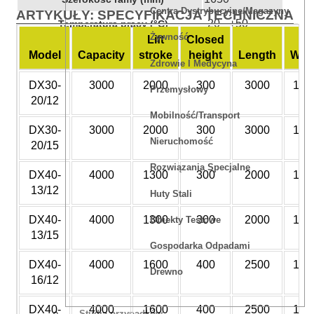
Centra Dystrybucyjne/magazyny
ARTYKUŁY: SPECYFIKACJA TECHNICZNA
-20 - +50
Temperatura pracy (°C)
Żywność
Lift
Closed
Model
Capacity
stroke
height
Length
Wid
Zdrowie I Medycyna
DX30-
3000
2000
300
3000
120
Przemysłowy
20/12
Mobilność/Transport
DX30-
3000
2000
300
3000
150
Nieruchomość
20/15
Rozwiązania Specjalne
DX40-
4000
1300
300
2000
120
13/12
Huty Stali
DX40-
4000
1300
300
2000
150
Obiekty Testowe
13/15
Gospodarka Odpadami
DX40-
4000
1600
400
2500
120
Drewno
16/12
DX40-
4000
1600
400
2500
150
Studia przypadków