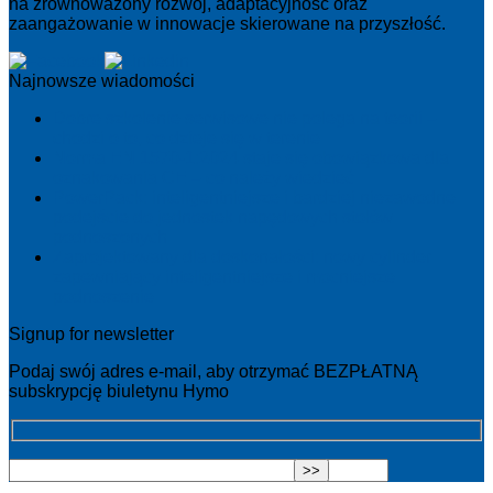
na zrównoważony rozwój, adaptacyjność oraz
zaangażowanie w innowacje skierowane na przyszłość.
Najnowsze wiadomości
Dobre szkolenie serwisowe nie polega na teorii –
chodzi o to, co dzieje się w terenie
Norma EN 1570-1:2024 staje się obowiązkowa dla
oznakowania CE – co należy wiedzieć
PowerPack: inteligentniejsze i bardziej niezawodne
podejście do jednostek napędowych stołów
podnoszonych
Zaprojektowany dla doskonałości: nowy cylinder
zapewniający inteligentniejsze i mocniejsze
podnoszenie
Signup for newsletter
Podaj swój adres e-mail, aby otrzymać BEZPŁATNĄ
subskrypcję biuletynu Hymo