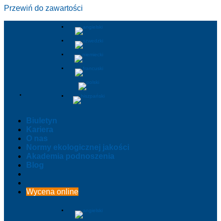
Przewiń do zawartości
Biuletyn
Kariera
O nas
Normy ekologicznej jakości
Akademia podnoszenia
Blog
Wycena online