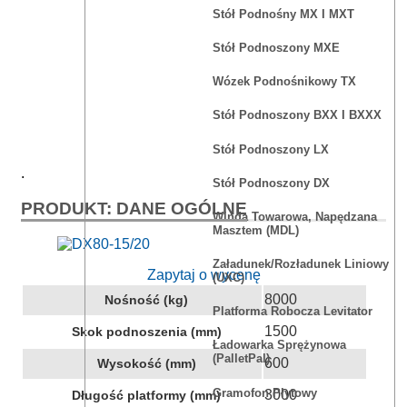
Stół Podnośny MX I MXT
Stół Podnoszony MXE
Wózek Podnośnikowy TX
Stół Podnoszony BXX I BXXX
Stół Podnoszony LX
.
Stół Podnoszony DX
PRODUKT: DANE OGÓLNE
Winda Towarowa, Napędzana
Masztem (MDL)
Załadunek/rozładunek Liniowy
Zapytaj o wycenę
(UXC)
8000
Nośność (kg)
Platforma Robocza Levitator
1500
Skok podnoszenia (mm)
Ładowarka Sprężynowa
(PalletPal)
600
Wysokość (mm)
Gramofon Płytowy
3000
Długość platformy (mm)