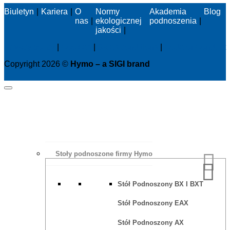
Biuletyn
Kariera
O
Normy
Akademia
Blog
nas
ekologicznej
podnoszenia
jakości
Privacy policy
|
Cookies
|
Sales conditions
|
Code of Conduct
Copyright 2026 ©
Hymo – a SIGI brand
Stoły podnoszone firmy Hymo
Stół Podnoszony BX I BXT
Stół Podnoszony EAX
Stół Podnoszony AX