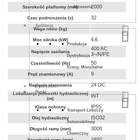
2000
Szerokość platformy (mm)
Akcesoria
32
Czas podnoszenia (s)
Aplikacje
Waga netto (kg)
4,6
Moc silnika (kW)
Produkcja
400 AC
Napięcie zasilania
3~/N/PE
Dystrybucja
50
Częstotliwość (Hz)
Sceny, Mieszkalne
9
Prąd znamionowy (A)
24 DC
Napięcie sterowania
Dystrybutor
Rynki
Lokalizacja jednostki hydraulicznej
INT
(m)
IP55
Klasa ochrony
Transport Lotniczy
ISO32
Olej hydrauliczny
Automobilowy
3000
Długość ramy (mm)
Chemiczny
1650
Szerokość ramy (mm)