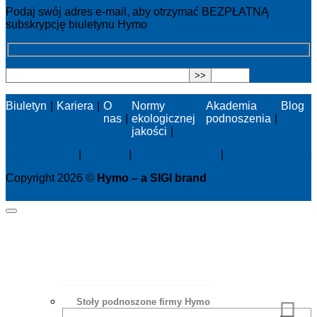
Podaj swój adres e-mail, aby otrzymać BEZPŁATNĄ
subskrypcję biuletynu Hymo
Biuletyn
Kariera
O
Normy
Akademia
Blog
nas
ekologicznej
podnoszenia
jakości
Privacy policy
|
Cookies
|
Sales conditions
|
Code of Conduct
Copyright 2026 ©
Hymo – a SIGI brand
Stoły podnoszone firmy Hymo