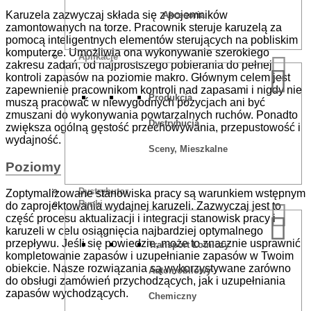
Karuzela zazwyczaj składa się z pojemników
Akcesoria
zamontowanych na torze. Pracownik steruje karuzelą za
pomocą inteligentnych elementów sterujących na pobliskim
komputerze. Umożliwia ona wykonywanie szerokiego
Aplikacje
zakresu zadań, od najprostszego pobierania do pełnej
kontroli zapasów na poziomie makro. Głównym celem jest
zapewnienie pracownikom kontroli nad zapasami i nigdy nie
Produkcja
muszą pracować w niewygodnych pozycjach ani być
zmuszani do wykonywania powtarzalnych ruchów. Ponadto
Dystrybucja
zwiększa ogólną gęstość przechowywania, przepustowość i
wydajność.
Sceny, Mieszkalne
Poziomy
Dystrybutor
Zoptymalizowane stanowiska pracy są warunkiem wstępnym
Rynki
do zaprojektowania wydajnej karuzeli. Zazwyczaj jest to
część procesu aktualizacji i integracji stanowisk pracy i
karuzeli w celu osiągnięcia najbardziej optymalnego
przepływu. Jeśli się powiedzie, może to znacznie usprawnić
Transport Lotniczy
kompletowanie zapasów i uzupełnianie zapasów w Twoim
obiekcie. Nasze rozwiązania są wykorzystywane zarówno
Automobilowy
do obsługi zamówień przychodzących, jak i uzupełniania
zapasów wychodzących.
Chemiczny