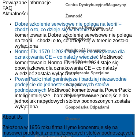
Powiązane informacje
Centra Dystrybucyjne/magazyny
FAQ
Aktualności
Żywność
Dobre szkolenie serwisowe nie polega na teorii –
Zdrowie I Medycyna
chodzi o to, co dzieje się w terenie
Możliwość
komentowania
Dobre szkolenie serwisowe nie polega
Przemysłowy
na teorii – chodzi o to, co dzieje się w terenie
została
wyłączona
Mobilność/Transport
Norma EN 1570-1:2024 staje się obowiązkowa dla
oznakowania CE – co należy wiedzieć
Możliwość
Nieruchomość
komentowania
Norma EN 1570-1:2024 staje się
obowiązkowa dla oznakowania CE – co należy
Rozwiązania Specjalne
wiedzieć
została wyłączona
PowerPack: inteligentniejsze i bardziej niezawodne
podejście do jednostek napędowych stołów
Huty Stali
podnoszonych
Możliwość komentowania
PowerPack:
inteligentniejsze i bardziej niezawodne podejście do
Obiekty Testowe
jednostek napędowych stołów podnoszonych
została
wyłączona
Gospodarka Odpadami
About Us
Drewno
Założona w 1956 roku firma Hymo koncentruje się na
masowej produkcji znormalizowanych stołów podnoszących,
Studia przypadków