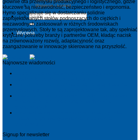
głównie dla przemysłu produkcyjnego i logistycznego, gdzie
Wsparcie i kontakt
kluczowe są niezawodność, bezpieczeństwo i ergonomia.
Hymo specjalizuje się w dostarczaniu solidnie
zaprojektowanych stołów podnoszących do ciężkich i
niezawodnych zastosowań w różnych środowiskach
przemysłowych. Stoły te są zaprojektowane tak, aby spełniać
Wycena
krytyczne potrzeby branży i partnerów OEM, kładąc nacisk
na zrównoważony rozwój, adaptacyjność oraz
zaangażowanie w innowacje skierowane na przyszłość.
Najnowsze wiadomości
Dobre szkolenie serwisowe nie polega na teorii –
chodzi o to, co dzieje się w terenie
Norma EN 1570-1:2024 staje się obowiązkowa dla
oznakowania CE – co należy wiedzieć
PowerPack: inteligentniejsze i bardziej niezawodne
podejście do jednostek napędowych stołów
podnoszonych
Zaprojektowany dla doskonałości: nowy cylinder
zapewniający inteligentniejsze i mocniejsze
podnoszenie
Signup for newsletter