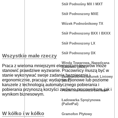
Stół Podnośny MX I MXT
Stół Podnoszony MXE
Wózek Podnośnikowy TX
Stół Podnoszony BXX I BXXX
Stół Podnoszony LX
Stół Podnoszony DX
Wszystkie małe rzeczy
Winda Towarowa, Napędzana
Praca z wieloma mniejszymi elementami towarów może
Masztem (MDL)
stanowić prawdziwe wyzwanie. Pracownicy muszą być w
stanie wykonywać swoje zadania bezpiecznie i
Załadunek/rozładunek Liniowy
ergonomicznie, pracując wydajnie. Pionowe lub poziome
(UXC)
karuzele z technologią automatycznego pobierania i
pobierania przynoszą korzyści zarówno pracownikom, jak i
Platforma Robocza Levitator
wynikom biznesowym.
Ładowarka Sprężynowa
(PalletPal)
W kółko i w kółko
Gramofon Płytowy