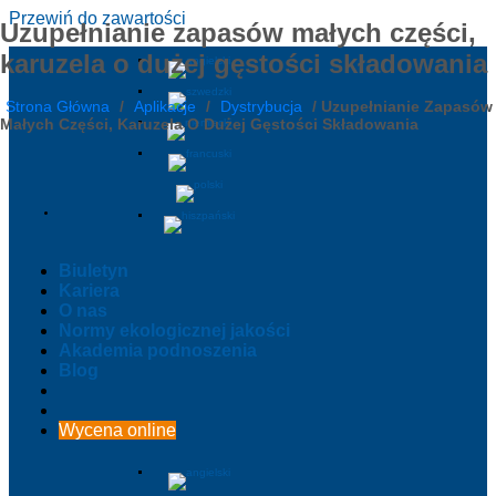
Przewiń do zawartości
Uzupełnianie zapasów małych części,
karuzela o dużej gęstości składowania
Strona Główna
/
Aplikacje
/
Dystrybucja
/
Uzupełnianie Zapasów
Małych Części, Karuzela O Dużej Gęstości Składowania
Biuletyn
Kariera
O nas
Normy ekologicznej jakości
Akademia podnoszenia
Blog
Wycena online