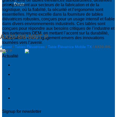
grande série de tables élévatrices standardisées, destinées
Devis
principalement aux secteurs de la fabrication et de la
logistique, où la fiabilité, la sécurité et l’ergonomie sont
essentielles. Hymo excelle dans la fourniture de tables
élévatrices robustes, conçues pour un usage intensif et fiable
dans divers environnements industriels. Ces tables sont
conçues pour répondre aux besoins critiques de l’industrie et
des partenaires OEM, en mettant l’accent sur la durabilité,
AX20-8/6-800T P
l’adaptabilité et un engagement envers des innovations
tournées vers l’avenir.
Accueil
/
Tables Élévatrices
/
Table Élévatrice Mobile TX
/
AX20-8/6-
800T P
Actualité
SIGI & HAMON Élévation : Un partenariat fondé sur
l’expertise, la précision et un objectif commun
Une bonne formation au service après-vente ne repose
pas sur la théorie, mais sur ce qui se passe sur le
terrain
La norme EN 1570-1:2024 devient obligatoire pour le
marquage CE – Ce que vous devez savoir
Collaborer pour un avenir meilleur : Le partenariat de
SIGI Europe avec l’Université de Halmstad
Signup for newsletter