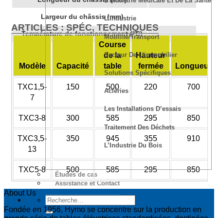
L’Industrie Médicale Et De La Santé
Largeur du châssis (mm)
L’Industrie
ARTICLES : SPÉC. TECHNIQUES
Température de fonctionnement (°C)
Mobilité/transport
Course
Secteur De L’immobilier
de la
Hauteur
Modèle
Capacité
table
fermée
Longueur
Solutions Spécifiques
TXC1,5-
150
500
220
700
Aciéries
7
Les Installations D’essais
TXC3-8
300
585
295
850
Traitement Des Déchets
TXC3,5-
350
945
355
910
L’Industrie Du Bois
13
TXC5-8
500
585
295
850
Études de cas
Assistance et Contact
About Us
Fondée en 1956, Hymo se concentre sur la production en