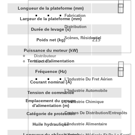
Longueur de la plateforme (mm)
Fabrication
Largeur de la plateforme (mm)
Distribution
Durée de levage (s)
Scènes, Résidentiel
215
Poids net (kg)
Puissance du moteur (kW)
Distributeur
Tension d'alimentation
Marchés
Fréquence (Hz)
L’Industrie Du Fret Aérien
Courant nominal (A)
L’Industrie Automobile
Tension de commande
Emplacement du groupe
L’Industrie Chimique
d'alimentation (m)
Centres De Distribution/Entrepôts
Catégorie de protection
Huile hydraulique
L’Industrie Alimentaire
Longueur du châssis (mm)