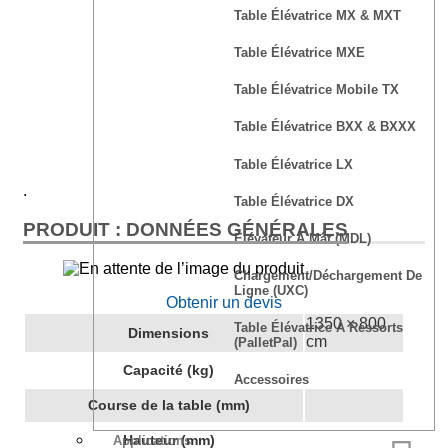
Table Élévatrice MX & MXT
Table Élévatrice MXE
Table Élévatrice Mobile TX
Table Élévatrice BXX & BXXX
Table Élévatrice LX
.
Table Élévatrice DX
PRODUIT : DONNÉES GÉNÉRALES
Élévateur À Mât (MDL)
Chargement/déchargement De
Ligne (UXC)
Obtenir un devis
1350 × 800
Table Élévatrice À Ressorts
Dimensions
cm
(PalletPal)
Capacité (kg)
Accessoires
Course de la table (mm)
Hauteur (mm)
Applications