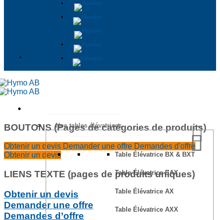
Nos tables élévatrices
BOUTONS (Pages de catégories de produits)
Obtenir un devis
Demander une offre
Demandes d'offre
Table Élévatrice BX & BXT
Obtenir un devis
LIENS TEXTE (pages de produits uniques)
Table Élévatrice EAX
Table Élévatrice AX
Obtenir un devis
Demander une offre
Table Élévatrice AXX
Demandes d’offre