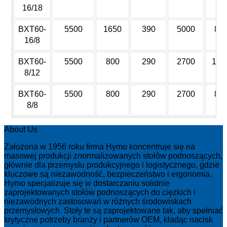
16/18
BXT60-
5500
1650
390
5000
80
16/8
BXT60-
5500
800
290
2700
120
8/12
BXT60-
5500
800
290
2700
80
8/8
About Us
Założona w 1956 roku firma Hymo koncentruje się na
masowej produkcji znormalizowanych stołów podnoszących,
głównie dla przemysłu produkcyjnego i logistycznego, gdzie
kluczowe są niezawodność, bezpieczeństwo i ergonomia.
Hymo specjalizuje się w dostarczaniu solidnie
zaprojektowanych stołów podnoszących do ciężkich i
niezawodnych zastosowań w różnych środowiskach
przemysłowych. Stoły te są zaprojektowane tak, aby spełniać
krytyczne potrzeby branży i partnerów OEM, kładąc nacisk