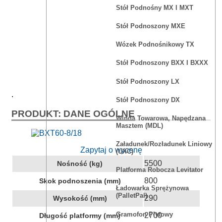
Stół Podnośny MX I MXT
Stół Podnoszony MXE
Wózek Podnośnikowy TX
Stół Podnoszony BXX I BXXX
Stół Podnoszony LX
.
Stół Podnoszony DX
PRODUKT: DANE OGÓLNE
Winda Towarowa, Napędzana
Masztem (MDL)
Załadunek/rozładunek Liniowy
Zapytaj o wycenę
(UXC)
5500
Nośność (kg)
Platforma Robocza Levitator
800
Skok podnoszenia (mm)
Ładowarka Sprężynowa
(PalletPal)
290
Wysokość (mm)
Gramofon Płytowy
2700
Długość platformy (mm)