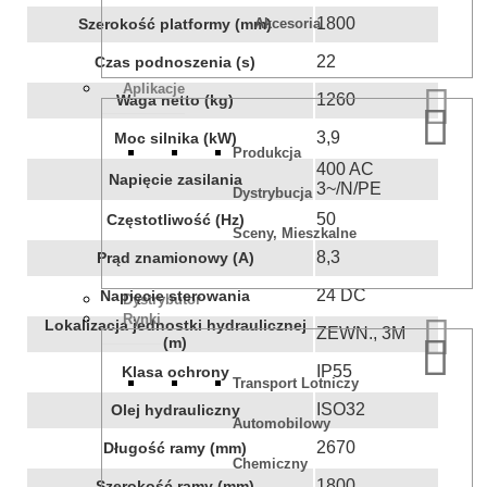
1800
Szerokość platformy (mm)
Akcesoria
22
Czas podnoszenia (s)
Aplikacje
1260
Waga netto (kg)
3,9
Moc silnika (kW)
Produkcja
400 AC
Napięcie zasilania
3~/N/PE
Dystrybucja
50
Częstotliwość (Hz)
Sceny, Mieszkalne
8,3
Prąd znamionowy (A)
24 DC
Napięcie sterowania
Dystrybutor
Rynki
Lokalizacja jednostki hydraulicznej
ZEWN., 3M
(m)
IP55
Klasa ochrony
Transport Lotniczy
ISO32
Olej hydrauliczny
Automobilowy
2670
Długość ramy (mm)
Chemiczny
1800
Szerokość ramy (mm)