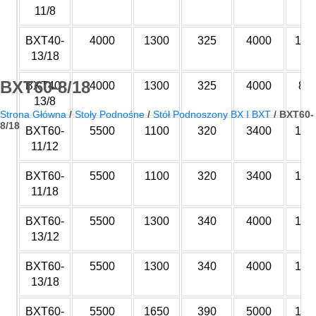
11/8
BXT40-
4000
1300
325
4000
180
13/18
BXT60-8/18
BXT40-
4000
1300
325
4000
80
13/8
Strona Główna
/
Stoły Podnośne
/
Stół Podnoszony BX I BXT
/
BXT60-
8/18
BXT60-
5500
1100
320
3400
120
11/12
BXT60-
5500
1100
320
3400
180
11/18
BXT60-
5500
1300
340
4000
120
13/12
BXT60-
5500
1300
340
4000
180
13/18
BXT60-
5500
1650
390
5000
180