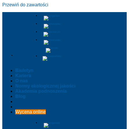
Przewiń do zawartości
Biuletyn
Kariera
O nas
Normy ekologicznej jakości
Akademia podnoszenia
Blog
Wycena online