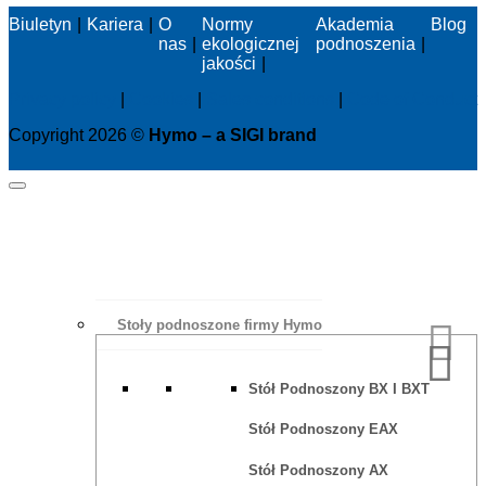
Biuletyn
Kariera
O
Normy
Akademia
Blog
nas
ekologicznej
podnoszenia
jakości
Privacy policy
|
Cookies
|
Sales conditions
|
Code of Conduct
Copyright 2026 ©
Hymo – a SIGI brand
Stoły podnoszone firmy Hymo
Stół Podnoszony BX I BXT
Stół Podnoszony EAX
Stół Podnoszony AX