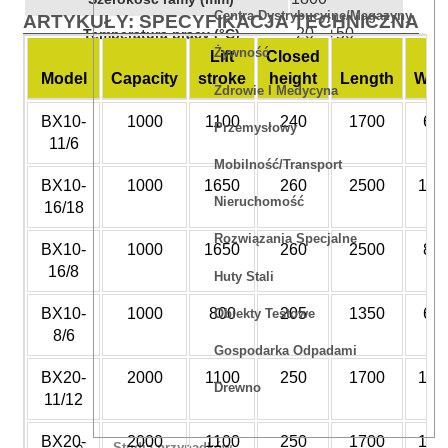
Centra Dystrybucyjne/magazyny
ARTYKUŁY: SPECYFIKACJA TECHNICZNA
-20 - +50
Temperatura pracy (°C)
Żywność
Lift
Closed
Model
Capacity
stroke
height
Length
Wid
Zdrowie I Medycyna
BX10-
1000
1100
240
1700
60
Przemysłowy
11/6
Mobilność/Transport
BX10-
1000
1650
260
2500
180
Nieruchomość
16/18
Rozwiązania Specjalne
BX10-
1000
1650
260
2500
80
16/8
Huty Stali
BX10-
1000
800
205
1350
60
Obiekty Testowe
8/6
Gospodarka Odpadami
BX20-
2000
1100
250
1700
120
Drewno
11/12
BX20-
2000
1100
250
1700
180
Studia przypadków