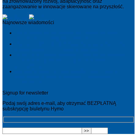
na zrównoważony rozwój, adaptacyjność oraz
zaangażowanie w innowacje skierowane na przyszłość.
Najnowsze wiadomości
Dobre szkolenie serwisowe nie polega na teorii –
chodzi o to, co dzieje się w terenie
Norma EN 1570-1:2024 staje się obowiązkowa dla
oznakowania CE – co należy wiedzieć
PowerPack: inteligentniejsze i bardziej niezawodne
podejście do jednostek napędowych stołów
podnoszonych
Zaprojektowany dla doskonałości: nowy cylinder
zapewniający inteligentniejsze i mocniejsze
podnoszenie
Signup for newsletter
Podaj swój adres e-mail, aby otrzymać BEZPŁATNĄ
subskrypcję biuletynu Hymo