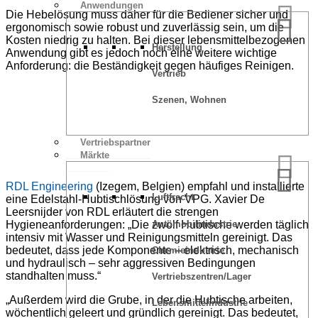
Anwendungen
Die Hebelösung muss daher für die Bediener sicher und
ergonomisch sowie robust und zuverlässig sein, um die
Kosten niedrig zu halten. Bei dieser lebensmittelbezogenen
Herstellung
Anwendung gibt es jedoch noch eine weitere wichtige
Anforderung: die Beständigkeit gegen häufiges Reinigen.
Vertrieb
Szenen, Wohnen
Vertriebspartner
Märkte
RDL Engineering
(Izegem, Belgien) empfahl und installierte
Luftfracht
eine Edelstahl-Hubtischlösung von VPG. Xavier De
Leersnijder von RDL erläutert die strengen
Automobilindustrie
Hygieneanforderungen: „Die zwölf Hubtische werden täglich
intensiv mit Wasser und Reinigungsmitteln gereinigt. Das
bedeutet, dass jede Komponente – elektrisch, mechanisch
Chemieindustrie
und hydraulisch – sehr aggressiven Bedingungen
standhalten muss.“
Vertriebszentren/Lager
„Außerdem wird die Grube, in der die Hubtische arbeiten,
Lebensmittelindustrie
wöchentlich geleert und gründlich gereinigt. Das bedeutet,