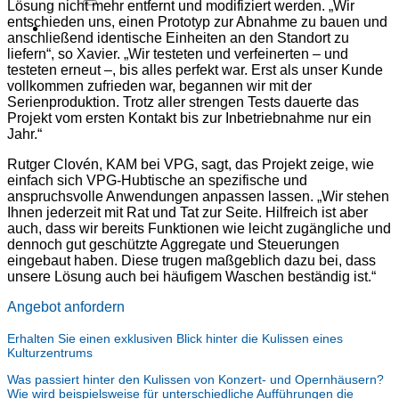
Lösung nicht mehr entfernt und modifiziert werden. „Wir
entschieden uns, einen Prototyp zur Abnahme zu bauen und
Angebot
anschließend identische Einheiten an den Standort zu
liefern“, so Xavier. „Wir testeten und verfeinerten – und
testeten erneut –, bis alles perfekt war. Erst als unser Kunde
vollkommen zufrieden war, begannen wir mit der
Serienproduktion. Trotz aller strengen Tests dauerte das
Projekt vom ersten Kontakt bis zur Inbetriebnahme nur ein
Jahr.“
Rutger Clovén, KAM bei VPG, sagt, das Projekt zeige, wie
einfach sich VPG-Hubtische an spezifische und
anspruchsvolle Anwendungen anpassen lassen. „Wir stehen
Ihnen jederzeit mit Rat und Tat zur Seite. Hilfreich ist aber
auch, dass wir bereits Funktionen wie leicht zugängliche und
dennoch gut geschützte Aggregate und Steuerungen
eingebaut haben. Diese trugen maßgeblich dazu bei, dass
unsere Lösung auch bei häufigem Waschen beständig ist.“
Angebot anfordern
Erhalten Sie einen exklusiven Blick hinter die Kulissen eines
Kulturzentrums
Was passiert hinter den Kulissen von Konzert- und Opernhäusern?
Wie wird beispielsweise für unterschiedliche Aufführungen die