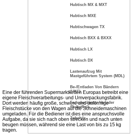
Hubtisch MX & MXT
Hubtisch MXE
Hubtischwagen TX
Hubtisch BXX & BXXX
Hubtisch LX
Hubtisch DX
Lastenaufzug Mit
Mastgeführtem System (MDL)
Be-/Entladen Von Bändern
(UXC)
Eine der führenden Supermarktketten Europas betreibt eine
eigene Fleischverarbeitungs- und Umverpackungsfabrik.
Federbetätigter Verlader
Dort werden häufig große, schwere und unförmige
(PalletPal)
Fleischstücke von den Wagen auf die Schneidemaschinen
umgeladen. Für die Bediener ist dies eine anspruchsvolle
Zubehör
Aufgabe, da sie sich nach oben strecken und nach unten
beugen müssen, während sie eine Last von bis zu 15 kg
tragen.