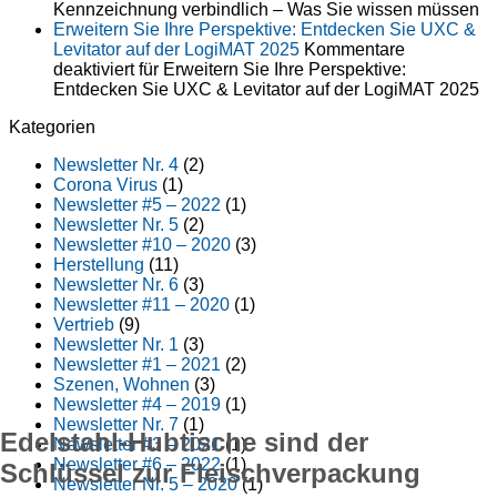
Kennzeichnung verbindlich – Was Sie wissen müssen
Erweitern Sie Ihre Perspektive: Entdecken Sie UXC &
Levitator auf der LogiMAT 2025
Kommentare
deaktiviert
für Erweitern Sie Ihre Perspektive:
Entdecken Sie UXC & Levitator auf der LogiMAT 2025
Kategorien
Newsletter Nr. 4
(2)
Corona Virus
(1)
Newsletter #5 – 2022
(1)
Newsletter Nr. 5
(2)
Newsletter #10 – 2020
(3)
Herstellung
(11)
Newsletter Nr. 6
(3)
Newsletter #11 – 2020
(1)
Vertrieb
(9)
Newsletter Nr. 1
(3)
Newsletter #1 – 2021
(2)
Szenen, Wohnen
(3)
Newsletter #4 – 2019
(1)
Newsletter Nr. 7
(1)
Edelstahl-Hubtische sind der
Newsletter #3 – 2021
(1)
Newsletter #6 – 2022
(1)
Schlüssel zur Fleischverpackung
Newsletter Nr. 5 – 2020
(1)