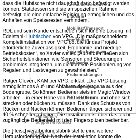
dass die Hubtische nicht dauerhaft darin befestigt werden
Gesundheitsbranche
können. Stattdessen sind sie an speziellen Rahmen
befestigt, die eine einfache Reinigung ermöglichen und das
Industrie
Anhaften von Speiseresten verhindern.“
Mobilität/Transport
RDL und sein Kunde entschieden sich für eine Lösung mit
Edelstahl-
Hubtischen
von VPG. „Die maßgeschneiderte
Immobilien
Komplettinstallation von VPG bot die für das Projekt
erforderliche Zuverlässigkeit, Ergonomie und niedrige
Spezielle Lösungen
Betriebskosten“, so Xavier weiter. „Außerdem ließen sich
Sicherheitsfunktionen wie Sensoren und Steuerungen
Stahlwerke
problemlos integrieren, um die korrekte Positionierung von
Regalen und Lastwagen zu gewährleisten.“
Prüfeinrichtungen
Rutger Clovén, KAM bei VPG, erklärt: „Die VPG-Lösung
ermöglicht das Auf- und Abfahren des Wagens aus der
Entsorgungsindustrie
Bodengrube. So können Bediener stets im Magic Window
arbeiten – in einer Höhe von 700–1100 mm und ohne sich
Holzindustrie
strecken oder bücken zu müssen. Dank des Schutzes von
Rücken und Nacken können Bediener länger, sicherer und
40 % schneller arbeiten. Die Installation ist über das leicht
Fallstudien
zugängliche Bedienfeld mit den Fingerspitzen bedienbar.“
Support & Kontakt
Die Fleischverarbeitungsfabrik stellte eine weitere
Herausforderung dar: Nach der Installation konnte die