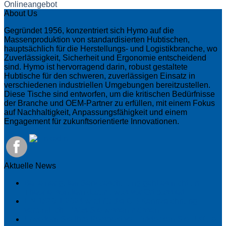
Onlineangebot
About Us
Gegründet 1956, konzentriert sich Hymo auf die
Massenproduktion von standardisierten Hubtischen,
hauptsächlich für die Herstellungs- und Logistikbranche, wo
Zuverlässigkeit, Sicherheit und Ergonomie entscheidend
sind. Hymo ist hervorragend darin, robust gestaltete
Hubtische für den schweren, zuverlässigen Einsatz in
verschiedenen industriellen Umgebungen bereitzustellen.
Diese Tische sind entworfen, um die kritischen Bedürfnisse
der Branche und OEM-Partner zu erfüllen, mit einem Fokus
auf Nachhaltigkeit, Anpassungsfähigkeit und einem
Engagement für zukunftsorientierte Innovationen.
Aktuelle News
Bei einer guten Serviceschulung geht es nicht um
Theorie, sondern darum, was vor Ort passiert
EN 1570-1:2024 wird für die CE-Kennzeichnung
verbindlich – Was Sie wissen müssen
Erweitern Sie Ihre Perspektive: Entdecken Sie UXC &